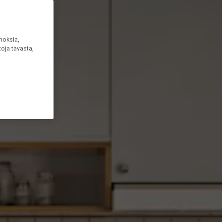
noksia,
oja tavasta,