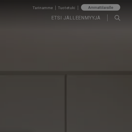
Ammattilaisille
Tarinamme
Tuotetuki
ETSI JÄLLEENMYYJÄ