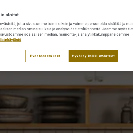
n aloitat...
västeitä, jotta sivustomme toimii oikein ja voimme personoida sisältöä ja mai
iaalisen median ominaisuuksia ja analysoida tietoliikennettä. Jaamme myös tiet
ät sivustoamme sosiaalisen median, mainonta- ja analytiikkakumppaneidemme
ästekäytäntö
Evästeasetukset
Hyväksy kaikki evästeet