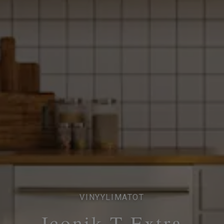
VINYYLIMATOT
Iconik T-Extra