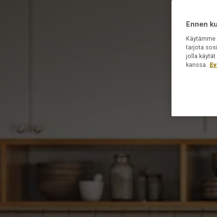
Ennen kui
Käytämme e
tarjota sos
jolla käyt
kanssa.
Ev