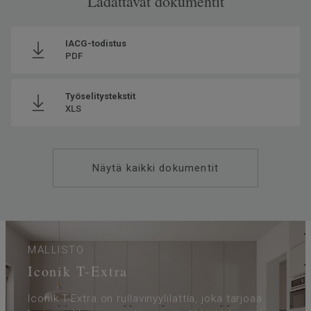
Ladattavat dokumentit
Voidaan kierrättää
Kyllä - asennushukka ja
käytöstä poistettu materiaali
IACG-todistus
ReStartin® kautta (ISO 14021)
PDF
Asennussuunta
Same Direction
Valmistettu
Euroopassa Europe
Työselitystekstit
XLS
Käyttöluokka kotikäytössä
23 Kova
Paino
1.58
SAP SKU-nro
5827082
Näytä kaikki dokumentit
Käyttöluokka julkisessa
32 Normaali kulutus
käytössä
Lattialämmitys
Soveltuu (korkeintaan 27°C)
Kulutuskerroksen paksuus
0.35
MALLISTO
Leveys
400
Iconik T-Extra
Ftalaatit
100% ftalaatiton
Iconik T-Extra on rullavinyylilattia, joka tarjoaa
Askeläänen parannusarvo -
16