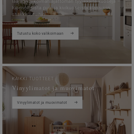
∆Lw
laajan valikoiman ajattoman tyylikkäitä kuoseja –
luonnollisista puu- ja kivikuoseista klassisiin
shakkiruutuihin.
Tutustu koko valikoimaan
KAIKKI TUOTTEET
Vinyylimatot ja muovimatot
Vinyylimatot ja muovimatot