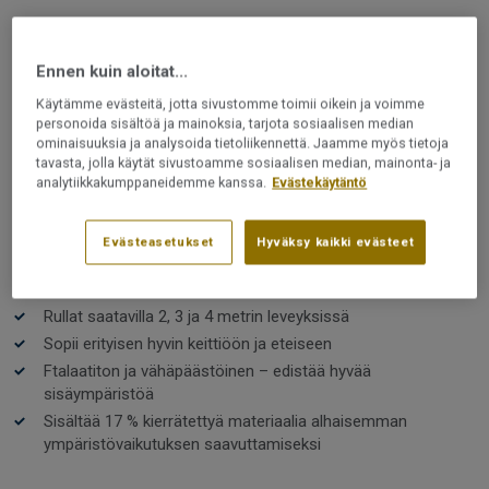
VINYYLIMATOT JA MUOVIMATOT
Iconik T-Extra | French Oak
Ennen kuin aloitat...
GREGE
Käytämme evästeitä, jotta sivustomme toimii oikein ja voimme
personoida sisältöä ja mainoksia, tarjota sosiaalisen median
ominaisuuksia ja analysoida tietoliikennettä. Jaamme myös tietoja
Iconik T-Extra on vinyylilattia, johon kuuluu laaja
tavasta, jolla käytät sivustoamme sosiaalisen median, mainonta- ja
valikoima ajattomia kuoseja luonnollisista puu- ja
analytiikkakumppaneidemme kanssa.
Evästekäytäntö
kivikuoseista aina klassisiin shakkiruutuihin. Lattia, joka
on käytännöllinen, kestävä, helppohoitoinen, tyylikäs
sekä mukava jalan alla.
Evästeasetukset
Hyväksy kaikki evästeet
Lue lisää
Käytännöllinen, helppohoitoinen ja kestävä
Rullat saatavilla 2, 3 ja 4 metrin leveyksissä
Sopii erityisen hyvin keittiöön ja eteiseen
Ftalaatiton ja vähäpäästöinen – edistää hyvää
sisäympäristöä
Sisältää 17 % kierrätettyä materiaalia alhaisemman
ympäristövaikutuksen saavuttamiseksi