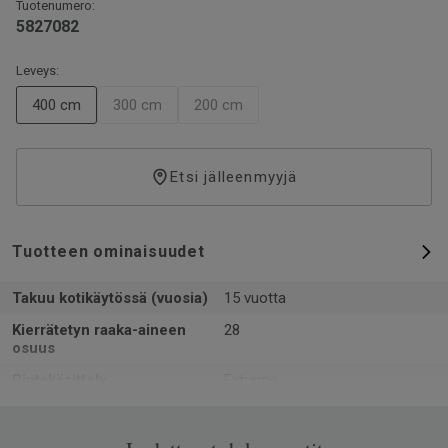
Tuotenumero:
5827082
Leveys:
400 cm
300 cm
200 cm
Etsi jälleenmyyjä
Tuotteen ominaisuudet
Takuu kotikäytössä (vuosia)
15 vuotta
Kierrätetyn raaka-aineen
28
osuus
Pintakäsittely
Extreme
Muoto
Rulla
Kokonaispaksuus
2.4