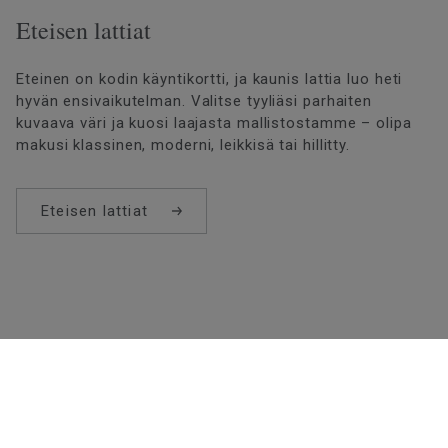
Eteisen lattiat
Eteinen on kodin käyntikortti, ja kaunis lattia luo heti
hyvän ensivaikutelman. Valitse tyyliäsi parhaiten
kuvaava väri ja kuosi laajasta mallistostamme – olipa
makusi klassinen, moderni, leikkisä tai hillitty.
Eteisen lattiat
Lastenhuoneen lattia
Lapset tykkäävät leikkiä, luoda uutta ja keksiä
kaikenlaista. Lastenhuoneen lattian on kestettävä