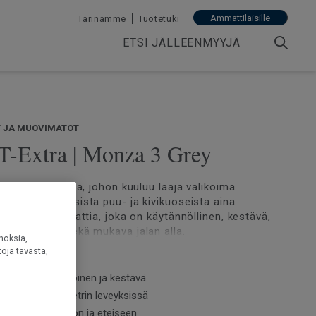
Ammattilaisille
Tarinamme
Tuotetuki
ETSI JÄLLEENMYYJÄ
T JA MUOVIMATOT
 T-Extra | Monza 3 Grey
a on vinyylilattia, johon kuuluu laaja valikoima
seja luonnollisista puu- ja kivikuoseista aina
akkiruutuihin. Lattia, joka on käytännöllinen, kestävä,
nen, tyylikäs sekä mukava jalan alla.
noksia,
oja tavasta,
inen, helppohoitoinen ja kestävä
avilla 2, 3 ja 4 metrin leveyksissä
isen hyvin keittiöön ja eteiseen