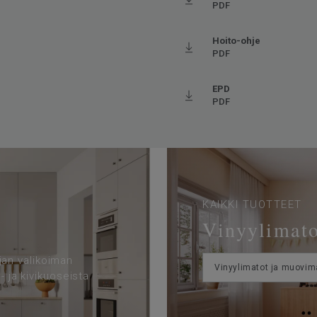
PDF
Hoito-ohje
ftalaatiton
PDF
EPD
PDF
KAIKKI TUOTTEET
Vinyylimato
ajan valikoiman
Vinyylimatot ja muovim
- ja kivikuoseista