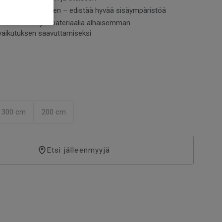
n ja vähäpäästöinen – edistää hyvää sisäympäristöä
7 % kierrätettyä materiaalia alhaisemman
vaikutuksen saavuttamiseksi
300 cm
200 cm
Etsi jälleenmyyjä