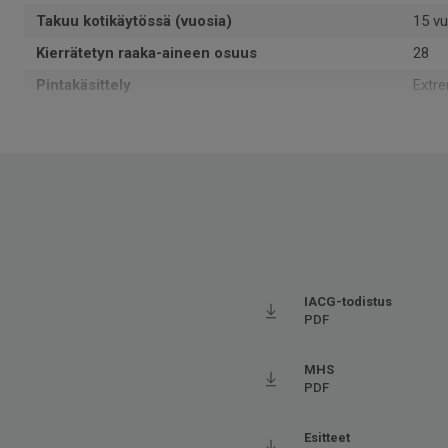
Takuu kotikäytössä (vuosia)
15 vu
Kierrätetyn raaka-aineen osuus
28
Pintakäsittely
Extr
Muoto
Rulla
Kokonaispaksuus
2.4
Voidaan kierrättää
Kyllä
ReSta
Asennussuunta
Reve
Valmistettu
Euro
Käyttöluokka kotikäytössä
23 K
IACG-todistus
PDF
Paino
1.58
SAP SKU-nro
5827
MHS
PDF
Käyttöluokka julkisessa käytössä
32 No
Lattialämmitys
Sovel
Esitteet