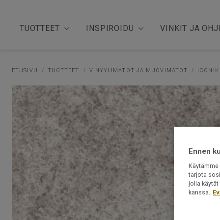
TUOTTEET
INSPIROIDU
VINKIT JA OHJ
ETUSIVU
TUOTTEET
VINYYLIMATOT JA MUOVIMATOT
ICONIK
Ennen kui
Käytämme e
tarjota sos
jolla käyt
kanssa.
Ev