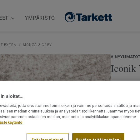
EET
YMPÄRISTÖ
 T-EXTRA
MONZA 3 GREY
VINYYLIMATO
Iconik
Iconik T-Extr
ajattomia kuo
klassisiin sh
n aloitat...
helppohoitoi
västeitä, jotta sivustomme toimii oikein ja voimme personoida sisältöä ja mai
Lue lisää
iaalisen median ominaisuuksia ja analysoida tietoliikennettä. Jaamme myös tiet
ät sivustoamme sosiaalisen median, mainonta- ja analytiikkakumppaneidemme
ästekäytäntö
Käytännöll
Rullat saat
Sopii erity
Evästeasetukset
Hyväksy kaikki evästeet