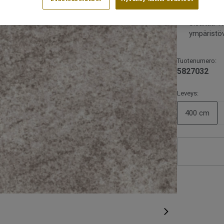
Ftalaatito
Sisältää 1
ympäristö
Tuotenumero:
5827032
Leveys:
400 cm