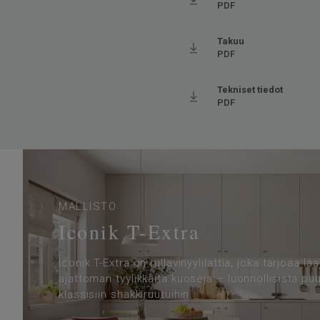
Kulutuskerroksen paksuus
0.35
PDF
Leveys
400
Takuu
Ftalaatit
100% 
PDF
Askeläänen parannusarvo - ∆Lw
16
Tekniset tiedot
PDF
MALLISTO
Iconik T-Extra
Iconik T-Extra on rullavinyylilattia, joka tarjoaa la
ajattoman tyylikkäitä kuoseja – luonnollisista puu
klassisiin shakkiruutuihin.