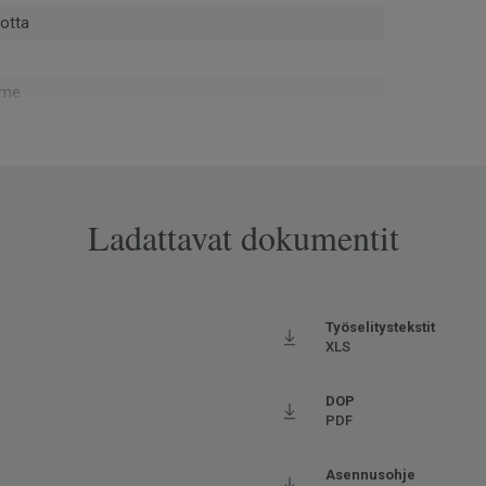
otta
eme
 - asennushukka ja käytöstä poistettu materiaali
rtin® kautta (ISO 14021)
Ladattavat dokumentit
rse
opassa Europe
ova
Työselitystekstit
XLS
032
DOP
PDF
rmaali kulutus
tuu (korkeintaan 27°C)
Asennusohje