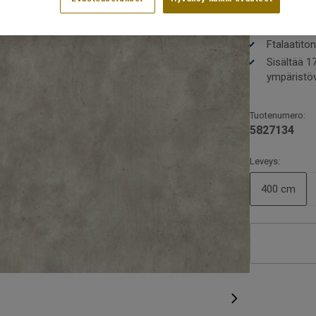
Rullat saat
Sopii erity
Ftalaatito
Sisältää 1
ympäristö
Tuotenumero:
5827134
Leveys:
400 cm