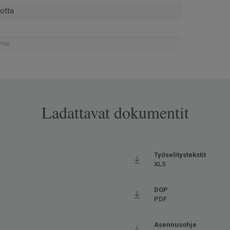
otta
eme
 - asennushukka ja käytöstä poistettu materiaali
rtin® kautta (ISO 14021)
Ladattavat dokumentit
rse
opassa Europe
ova
Työselitystekstit
XLS
134
DOP
PDF
rmaali kulutus
tuu (korkeintaan 27°C)
Asennusohje