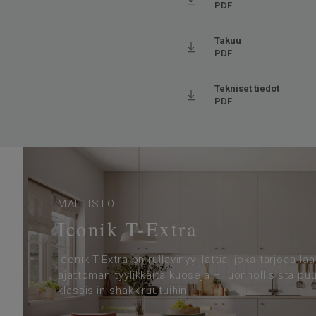
Kulutuskerroksen paksuus
0.35
PDF
Leveys
400
Takuu
Ftalaatit
100% 
PDF
Askeläänen parannusarvo - ∆Lw
16
Tekniset tiedot
PDF
MALLISTO
Iconik T-Extra
Iconik T-Extra on rullavinyylilattia, joka tarjoaa la
ajattoman tyylikkäitä kuoseja – luonnollisista puu
klassisiin shakkiruutuihin.