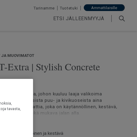
Ammattilaisille
Tarinamme
Tuotetuki
ETSI JÄLLEENMYYJÄ
T JA MUOVIMATOT
T-Extra | Stylish Concrete
a on vinyylilattia, johon kuuluu laaja valikoima
seja luonnollisista puu- ja kivikuoseista aina
noksia,
akkiruutuihin. Lattia, joka on käytännöllinen, kestävä,
oja tavasta,
nen, tyylikäs sekä mukava jalan alla.
inen, helppohoitoinen ja kestävä