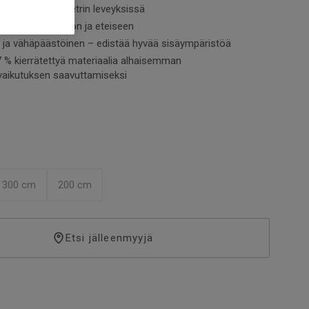
avilla 2, 3 ja 4 metrin leveyksissä
isen hyvin keittiöön ja eteiseen
n ja vähäpäästöinen – edistää hyvää sisäympäristöä
7 % kierrätettyä materiaalia alhaisemman
vaikutuksen saavuttamiseksi
300 cm
200 cm
Etsi jälleenmyyjä