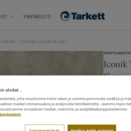
EET
YMPÄRISTÖ
 T-EXTRA
STYLISH CONCRETE GREY
VINYYLIMATO
Iconik 
Grey
Iconik T-Extr
n aloitat...
ajattomia kuo
västeitä, jotta sivustomme toimii oikein ja voimme personoida sisältöä ja mai
klassisiin sh
iaalisen median ominaisuuksia ja analysoida tietoliikennettä. Jaamme myös tiet
helppohoitoi
ät sivustoamme sosiaalisen median, mainonta- ja analytiikkakumppaneidemme
ästekäytäntö
Lue lisää
Käytännöll
Evästeasetukset
Hyväksy kaikki evästeet