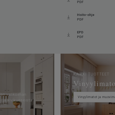
PDF
Hoito-ohje
ftalaatiton
PDF
EPD
PDF
KAIKKI TUOTTEET
Vinyylimato
ajan valikoiman
Vinyylimatot ja muovim
- ja kivikuoseista