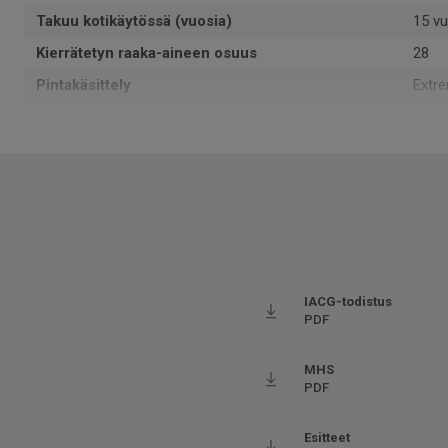
Takuu kotikäytössä (vuosia)
15 vu
Kierrätetyn raaka-aineen osuus
28
Pintakäsittely
Extr
Muoto
Rulla
Kokonaispaksuus
2.4
Voidaan kierrättää
Kyllä
ReSta
Asennussuunta
Reve
Valmistettu
Euro
Käyttöluokka kotikäytössä
23 K
IACG-todistus
PDF
Paino
1.58
SAP SKU-nro
5827
MHS
PDF
Käyttöluokka julkisessa käytössä
32 No
Lattialämmitys
Sovel
Esitteet