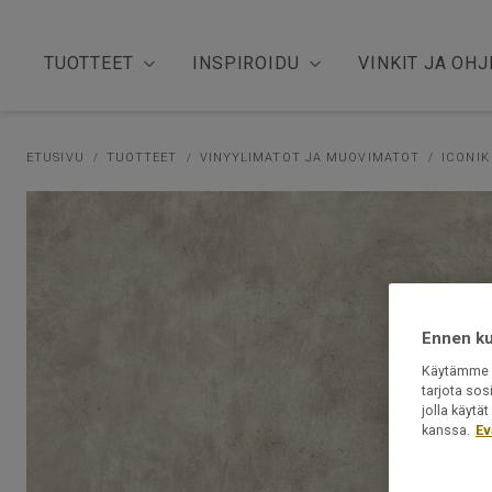
TUOTTEET
INSPIROIDU
VINKIT JA OHJ
ETUSIVU
TUOTTEET
VINYYLIMATOT JA MUOVIMATOT
ICONIK
Ennen kui
Käytämme e
tarjota sos
jolla käyt
kanssa.
Ev