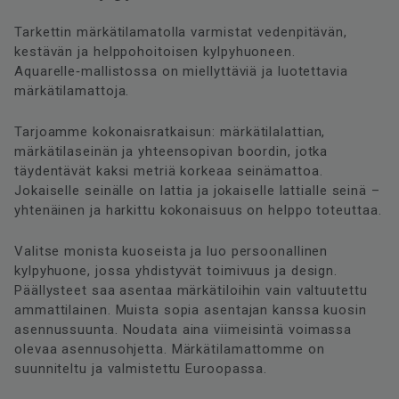
Tarkettin märkätilamatolla varmistat vedenpitävän,
kestävän ja helppohoitoisen kylpyhuoneen.
Aquarelle‑mallistossa on miellyttäviä ja luotettavia
märkätilamattoja.
Tarjoamme kokonaisratkaisun: märkätilalattian,
märkätilaseinän ja yhteensopivan boordin, jotka
täydentävät kaksi metriä korkeaa seinämattoa.
Jokaiselle seinälle on lattia ja jokaiselle lattialle seinä –
yhtenäinen ja harkittu kokonaisuus on helppo toteuttaa.
Valitse monista kuoseista ja luo persoonallinen
kylpyhuone, jossa yhdistyvät toimivuus ja design.
Päällysteet saa asentaa märkätiloihin vain valtuutettu
ammattilainen. Muista sopia asentajan kanssa kuosin
asennussuunta. Noudata aina viimeisintä voimassa
olevaa asennusohjetta. Märkätilamattomme on
suunniteltu ja valmistettu Euroopassa.