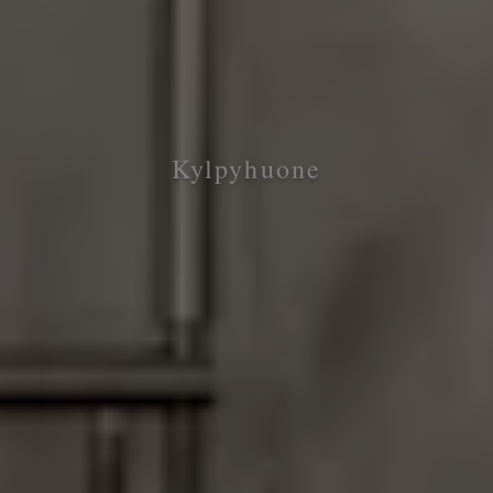
Kylpyhuone