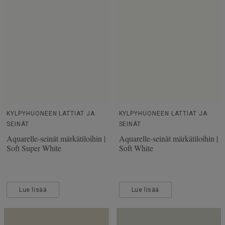
KYLPYHUONEEN LATTIAT JA
KYLPYHUONEEN LATTIAT JA
SEINÄT
SEINÄT
Aquarelle-seinät märkätiloihin |
Aquarelle-seinät märkätiloihin |
Soft Super White
Soft White
Lue lisää
Lue lisää