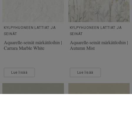
KYLPYHUONEEN LATTIAT JA
KYLPYHUONEEN LATTIAT JA
SEINÄT
SEINÄT
Aquarelle-seinät märkätiloihin |
Aquarelle-seinät märkätiloihin |
Carrara Marble White
Autumn Mist
Lue lisää
Lue lisää