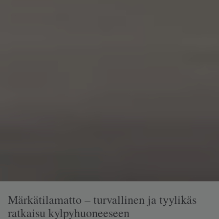
Märkätilamatto – turvallinen ja tyylikäs
ratkaisu kylpyhuoneeseen