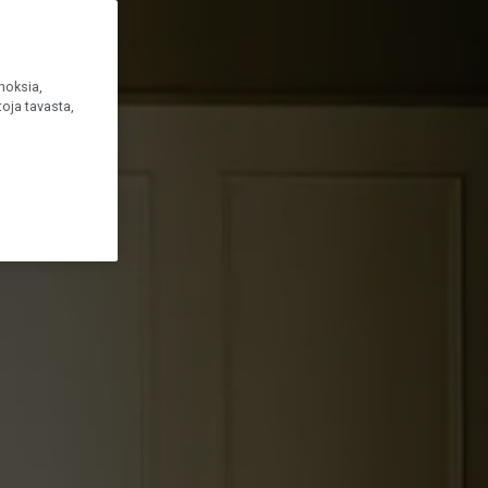
noksia,
oja tavasta,