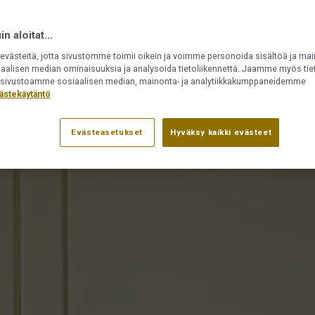
n aloitat...
västeitä, jotta sivustomme toimii oikein ja voimme personoida sisältöä ja mai
iaalisen median ominaisuuksia ja analysoida tietoliikennettä. Jaamme myös tiet
ät sivustoamme sosiaalisen median, mainonta- ja analytiikkakumppaneidemme
ästekäytäntö
Evästeasetukset
Hyväksy kaikki evästeet