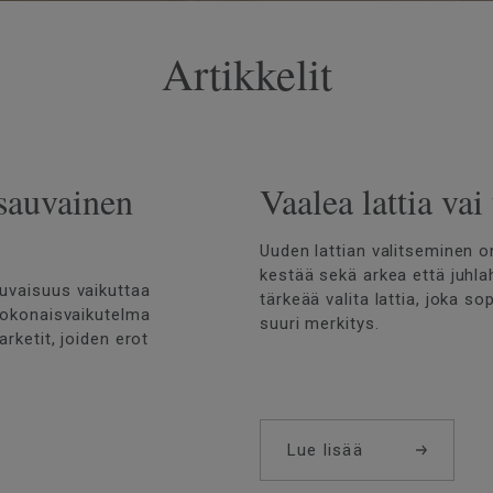
Artikkelit
-sauvainen
Vaalea lattia vai
Uuden lattian valitseminen on
kestää sekä arkea että juhla
auvaisuus vaikuttaa
tärkeää valita lattia, joka sop
 kokonaisvaikutelma
suuri merkitys.
arketit, joiden erot
Lue lisää