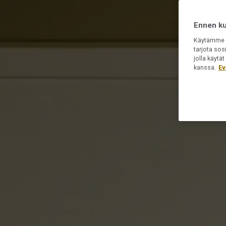
Ennen kui
Käytämme e
tarjota sos
jolla käyt
kanssa.
Ev