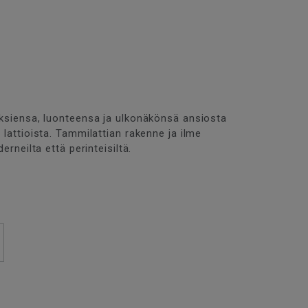
ksiensa, luonteensa ja ulkonäkönsä ansiosta
attioista. Tammilattian rakenne ja ilme
rneilta että perinteisiltä.