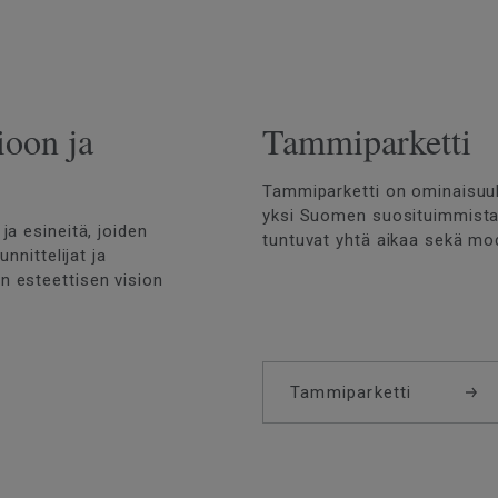
ioon ja
Tammiparketti
Tammiparketti on ominaisuu
yksi Suomen suosituimmista l
a esineitä, joiden
tuntuvat yhtä aikaa sekä mode
nnittelijat ja
n esteettisen vision
Tammiparketti