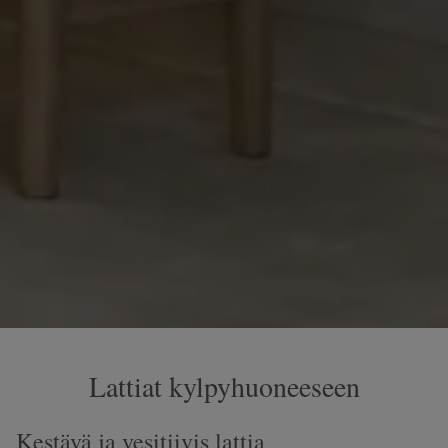
Lattiat kylpyhuoneeseen
Kestävä ja vesitiivis lattia