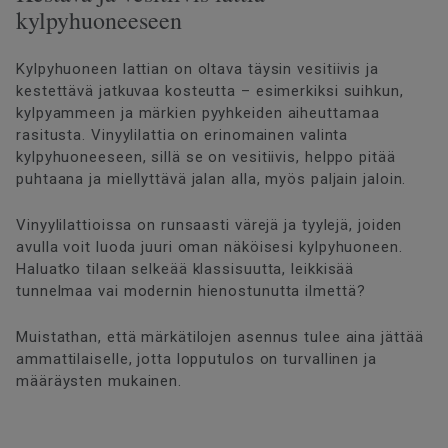
kylpyhuoneeseen
Kylpyhuoneen lattian on oltava täysin vesitiivis ja
kestettävä jatkuvaa kosteutta – esimerkiksi suihkun,
kylpyammeen ja märkien pyyhkeiden aiheuttamaa
rasitusta. Vinyylilattia on erinomainen valinta
kylpyhuoneeseen, sillä se on vesitiivis, helppo pitää
puhtaana ja miellyttävä jalan alla, myös paljain jaloin.
Vinyylilattioissa on runsaasti värejä ja tyylejä, joiden
avulla voit luoda juuri oman näköisesi kylpyhuoneen.
Haluatko tilaan selkeää klassisuutta, leikkisää
tunnelmaa vai modernin hienostunutta ilmettä?
Muistathan, että märkätilojen asennus tulee aina jättää
ammattilaiselle, jotta lopputulos on turvallinen ja
määräysten mukainen.