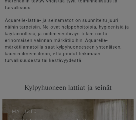
materiaalin täytyy yhdistää tyyli, toiminnallisuus ja
turvallisuus.
Aquarelle-lattia- ja seinämatot on suunniteltu juuri
näihin tarpeisiin. Ne ovat helppohoitoisia, hygieenisiä ja
käytännöllisiä, ja niiden vesitiiviys tekee niistä
erinomaisen valinnan märkätiloihin. Aquarelle-
märkätilamatoilla saat kylpyhuoneeseen yhtenäisen,
kauniin ilmeen ilman, että joudut tinkimään
turvallisuudesta tai kestävyydestä.
Kylpyhuoneen lattiat ja seinät
MALLISTO
Kaikki kylpyhuoneen lattiat ja seinät
Kylpyhuonemallistomme