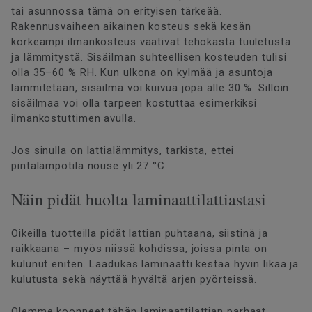
tai asunnossa tämä on erityisen tärkeää.
Rakennusvaiheen aikainen kosteus sekä kesän
korkeampi ilmankosteus vaativat tehokasta tuuletusta
ja lämmitystä. Sisäilman suhteellisen kosteuden tulisi
olla 35–60 % RH. Kun ulkona on kylmää ja asuntoja
lämmitetään, sisäilma voi kuivua jopa alle 30 %. Silloin
sisäilmaa voi olla tarpeen kostuttaa esimerkiksi
ilmankostuttimen avulla.
Jos sinulla on lattialämmitys, tarkista, ettei
pintalämpötila nouse yli 27 °C.
Näin pidät huolta laminaattilattiastasi
Oikeilla tuotteilla pidät lattian puhtaana, siistinä ja
raikkaana – myös niissä kohdissa, joissa pinta on
kulunut eniten. Laadukas laminaatti kestää hyvin likaa ja
kulutusta sekä näyttää hyvältä arjen pyörteissä.
Olemme koonneet tähän laminaattilattian parhaat