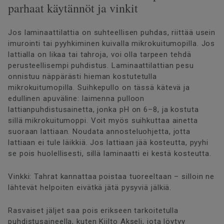
parhaat käytännöt ja vinkit
Jos laminaattilattia on suhteellisen puhdas, riittää usein
imurointi tai pyyhkiminen kuivalla mikrokuitumopilla. Jos
lattialla on likaa tai tahroja, voi olla tarpeen tehdä
perusteellisempi puhdistus. Laminaattilattian pesu
onnistuu näppärästi hieman kostutetulla
mikrokuitumopilla. Suihkepullo on tässä kätevä ja
edullinen apuväline: laimenna pulloon
lattianpuhdistusainetta, jonka pH on 6–8, ja kostuta
sillä mikrokuitumoppi. Voit myös suihkuttaa ainetta
suoraan lattiaan. Noudata annosteluohjetta, jotta
lattiaan ei tule läikkiä. Jos lattiaan jää kosteutta, pyyhi
se pois huolellisesti, sillä laminaatti ei kestä kosteutta.
Vinkki: Tahrat kannattaa poistaa tuoreeltaan – silloin ne
lähtevät helpoiten eivätkä jätä pysyviä jälkiä.
Rasvaiset jäljet saa pois erikseen tarkoitetulla
puhdistusaineella, kuten Kiilto Akseli, jota löytyy