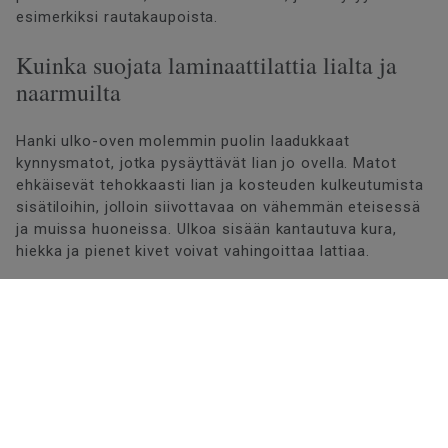
esimerkiksi rautakaupoista.
Kuinka suojata laminaattilattia lialta ja
naarmuilta
Hanki ulko-oven molemmin puolin laadukkaat
kynnysmatot, jotka pysäyttävät lian jo ovella. Matot
ehkäisevät tehokkaasti lian ja kosteuden kulkeutumista
sisätiloihin, jolloin siivottavaa on vähemmän eteisessä
ja muissa huoneissa. Ulkoa sisään kantautuva kura,
hiekka ja pienet kivet voivat vahingoittaa lattiaa.
Laita huonekalujen jalkojen alle huopatassut ja nosta
tuoleja sen sijaan, että vedät niitä pitkin lattiaa.
Pyörillä varustetun työtuolin alla kannattaa käyttää
suojalevyä, sillä tuolin pyörät kuluttavat lattiaa.
Jos käytät lattialämmitystä, varmista, ettei lämpötila