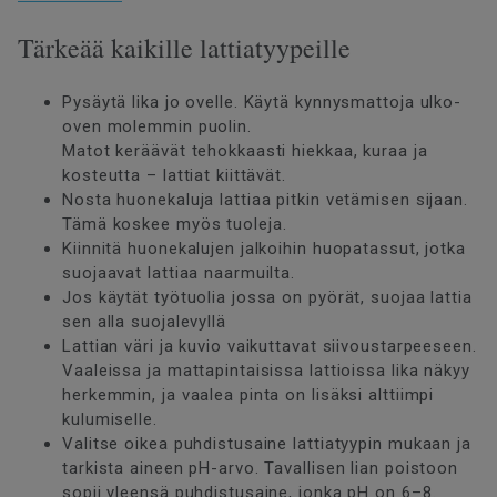
Tärkeää kaikille lattiatyypeille
Pysäytä lika jo ovelle. Käytä kynnysmattoja ulko-
oven molemmin puolin.
Matot keräävät tehokkaasti hiekkaa, kuraa ja
kosteutta – lattiat kiittävät.
Nosta huonekaluja lattiaa pitkin vetämisen sijaan.
Tämä koskee myös tuoleja.
Kiinnitä huonekalujen jalkoihin huopatassut, jotka
suojaavat lattiaa naarmuilta.
Jos käytät työtuolia jossa on pyörät, suojaa lattia
sen alla suojalevyllä
Lattian väri ja kuvio vaikuttavat siivoustarpeeseen.
Vaaleissa ja mattapintaisissa lattioissa lika näkyy
herkemmin, ja vaalea pinta on lisäksi alttiimpi
kulumiselle.
Valitse oikea puhdistusaine lattiatyypin mukaan ja
tarkista aineen pH-arvo. Tavallisen lian poistoon
sopii yleensä puhdistusaine, jonka pH on 6–8.