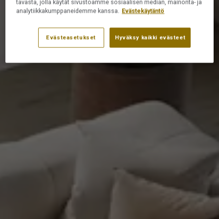
tavasta, jolla käytät sivustoamme sosiaalisen median, mainonta- ja
analytiikkakumppaneidemme kanssa.
Evästekäytäntö
Evästeasetukset
Hyväksy kaikki evästeet