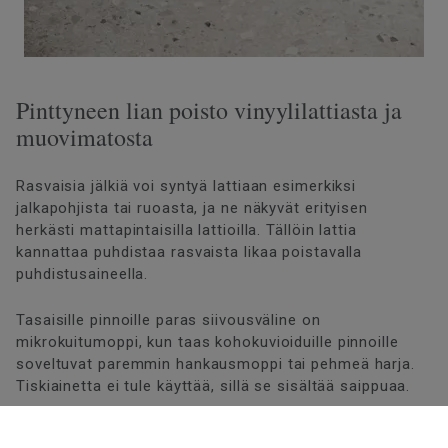
Pinttyneen lian poisto vinyylilattiasta ja
muovimatosta
Rasvaisia jälkiä voi syntyä lattiaan esimerkiksi
jalkapohjista tai ruoasta, ja ne näkyvät erityisen
herkästi mattapintaisilla lattioilla. Tällöin lattia
kannattaa puhdistaa rasvaista likaa poistavalla
puhdistusaineella.
Tasaisille pinnoille paras siivousväline on
mikrokuitumoppi, kun taas kohokuvioiduille pinnoille
soveltuvat paremmin hankausmoppi tai pehmeä harja.
Tiskiainetta ei tule käyttää, sillä se sisältää saippuaa.
Rautakaupoista löytyy useita rasvaa poistavia