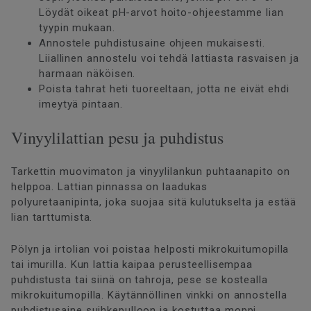
Löydät oikeat pH-arvot hoito-ohjeestamme lian
tyypin mukaan.
Annostele puhdistusaine ohjeen mukaisesti.
Liiallinen annostelu voi tehdä lattiasta rasvaisen ja
harmaan näköisen.
Poista tahrat heti tuoreeltaan, jotta ne eivät ehdi
imeytyä pintaan.
Vinyylilattian pesu ja puhdistus
Tarkettin muovimaton ja vinyylilankun puhtaanapito on
helppoa. Lattian pinnassa on laadukas
polyuretaanipinta, joka suojaa sitä kulutukselta ja estää
lian tarttumista.
Pölyn ja irtolian voi poistaa helposti mikrokuitumopilla
tai imurilla. Kun lattia kaipaa perusteellisempaa
puhdistusta tai siinä on tahroja, pese se kostealla
mikrokuitumopilla. Käytännöllinen vinkki on annostella
puhdistusaine suihkepulloon ja kostuttaa moppi