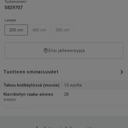
Tuotenumero:
5829707
Leveys:
200 cm
400 cm
300 cm
Etsi jälleenmyyjä
Tuotteen ominaisuudet
Takuu kotikäytössä (vuosia)
15 vuotta
Kierrätetyn raaka-aineen
28
osuus
Pintakäsittely
Extreme
Muoto
Rulla
Kokonaispaksuus
2.4