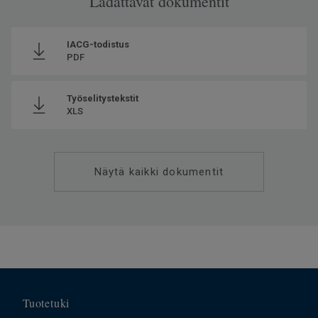
Ladattavat dokumentit
Voidaan kierrättää
Kyllä - asennushukka ja
käytöstä poistettu materiaali
IACG-todistus
ReStartin® kautta (ISO 14021)
PDF
Asennussuunta
Same Direction
Valmistettu
Euroopassa Europe
Työselitystekstit
XLS
Käyttöluokka kotikäytössä
23 Kova
Paino
1.58
SAP SKU-nro
5829707
Näytä kaikki dokumentit
Käyttöluokka julkisessa
32 Normaali kulutus
käytössä
Lattialämmitys
Soveltuu (korkeintaan 27°C)
Kulutuskerroksen paksuus
0.35
Leveys
200
Ftalaatit
100% ftalaatiton
Tuotetuki
Askeläänen parannusarvo -
16