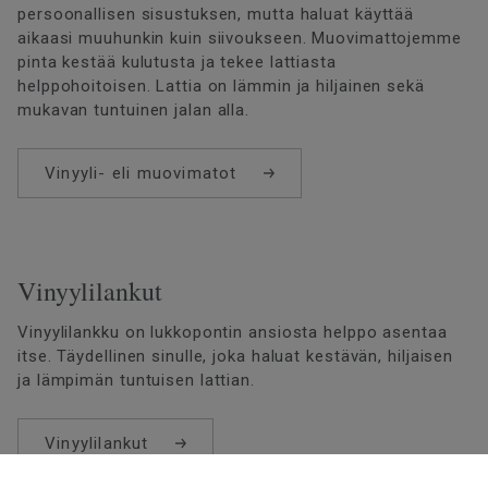
persoonallisen sisustuksen, mutta haluat käyttää
aikaasi muuhunkin kuin siivoukseen. Muovimattojemme
pinta kestää kulutusta ja tekee lattiasta
helppohoitoisen. Lattia on lämmin ja hiljainen sekä
mukavan tuntuinen jalan alla.
Vinyyli- eli muovimatot
Vinyylilankut
Vinyylilankku on lukkopontin ansiosta helppo asentaa
itse. Täydellinen sinulle, joka haluat kestävän, hiljaisen
ja lämpimän tuntuisen lattian.
Vinyylilankut