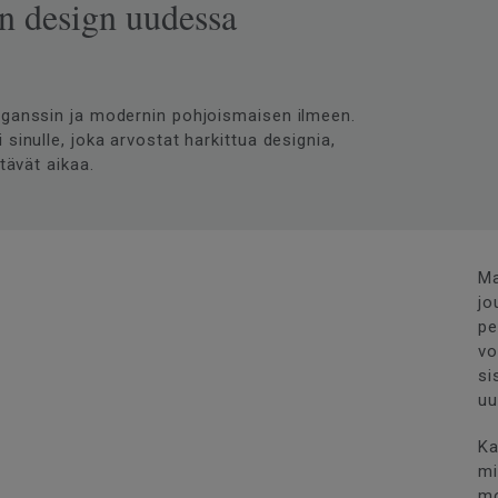
en design uudessa
leganssin ja modernin pohjoismaisen ilmeen.
sinulle, joka arvostat harkittua designia,
tävät aikaa.
Ma
jo
pe
vo
si
uu
Ka
mi
mo