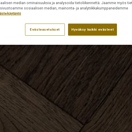
iaalisen median ominaisuuksia ja analysoida tietoliikennettä. Jaamme myös tiet
ät sivustoamme sosiaalisen median, mainonta- ja analytiikkakumppaneidemme
ästekäytäntö
Evästeasetukset
Hyväksy kaikki evästeet