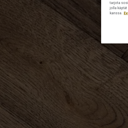
tarjota sos
jolla käyt
kanssa.
Ev