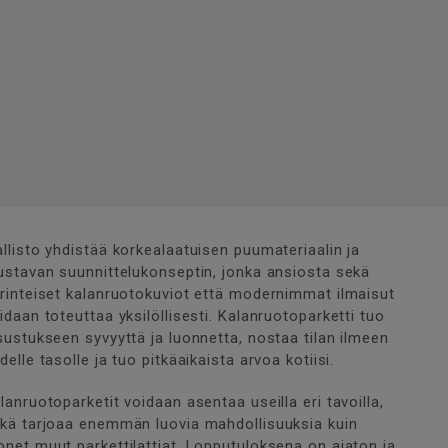
llisto yhdistää korkealaatuisen puumateriaalin ja
ustavan suunnittelukonseptin, jonka ansiosta sekä
rinteiset kalanruotokuviot että modernimmat ilmaisut
idaan toteuttaa yksilöllisesti. Kalanruotoparketti tuo
sustukseen syvyyttä ja luonnetta, nostaa tilan ilmeen
delle tasolle ja tuo pitkäaikaista arvoa kotiisi.
lanruotoparketit voidaan asentaa useilla eri tavoilla,
kä tarjoaa enemmän luovia mahdollisuuksia kuin
net muut parkettilattiat. Lopputuloksena on ajaton ja