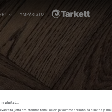
YMPÄRISTÖ
EET
n aloitat...
västeitä, jotta sivustomme toimii oikein ja voimme personoida sisältöä ja mai