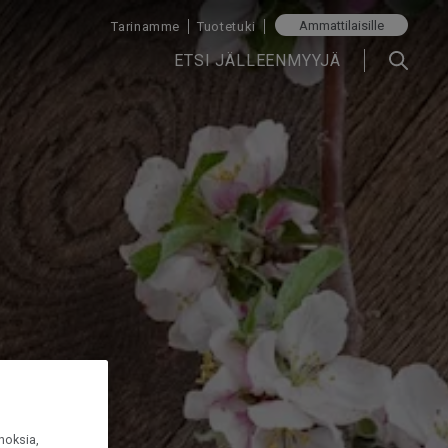
Ammattilaisille
Tarinamme
Tuotetuki
ETSI JÄLLEENMYYJÄ
noksia,