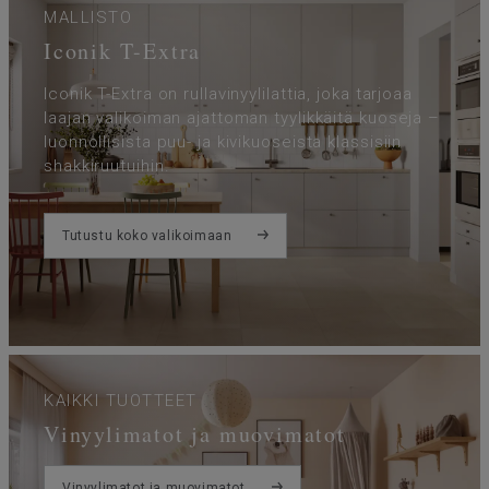
MALLISTO
Iconik T-Extra
Iconik T-Extra on rullavinyylilattia, joka tarjoaa
laajan valikoiman ajattoman tyylikkäitä kuoseja –
luonnollisista puu- ja kivikuoseista klassisiin
shakkiruutuihin.
Tutustu koko valikoimaan
KAIKKI TUOTTEET
Vinyylimatot ja muovimatot
Vinyylimatot ja muovimatot