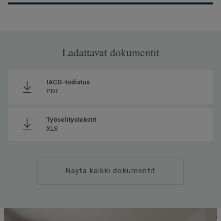
∆Lw
Ladattavat dokumentit
IACG-todistus
PDF
Työselitystekstit
XLS
Näytä kaikki dokumentit