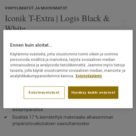
VINYYLIMATOT JA MUOVIMATOT
Iconik T-Extra | Logis Black &
White
Iconik T-Extra on vinyylilattia, johon kuuluu laaja
Ennen kuin aloitat...
valikoima ajattomia kuoseja luonnollisista puu- ja
kivikuoseista aina klassisiin shakkiruutuihin. Lattia, joka
Käytämme evästeitä, jotta sivustomme toimii oikein ja voimme
personoida sisältöä ja mainoksia, tarjota sosiaalisen median
on käytännöllinen, kestävä, helppohoitoinen, tyylikäs
ominaisuuksia ja analysoida tietoliikennettä. Jaamme myös tietoja
sekä mukava jalan alla.
Lue lisää
tavasta, jolla käytät sivustoamme sosiaalisen median, mainonta- ja
analytiikkakumppaneidemme kanssa.
Evästekäytäntö
Käytännöllinen, helppohoitoinen ja kestävä
Rullat saatavilla 2, 3 ja 4 metrin leveyksissä
Evästeasetukset
Hyväksy kaikki evästeet
Sopii erityisen hyvin keittiöön ja eteiseen
Ftalaatiton ja vähäpäästöinen – edistää hyvää
sisäympäristöä
Sisältää 17 % kierrätettyä materiaalia alhaisemman
ympäristövaikutuksen saavuttamiseksi