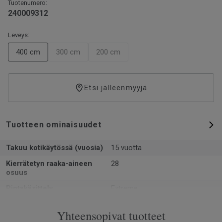
Tuotenumero:
240009312
Leveys:
400 cm
300 cm
200 cm
Etsi jälleenmyyjä
Tuotteen ominaisuudet
Takuu kotikäytössä (vuosia)
15 vuotta
Kierrätetyn raaka-aineen
28
osuus
Pintakäsittely
Extreme
Muoto
Rulla
Yhteensopivat tuotteet
Kokonaispaksuus
2.4