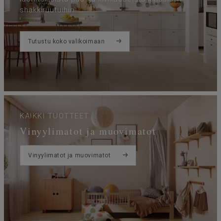
shakkiruutuihin.
Tutustu koko valikoimaan
KAIKKI TUOTTEET
Vinyylimatot ja muovimatot
Vinyylimatot ja muovimatot