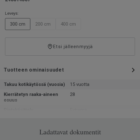
Leveys:
300 cm
200 cm
400 cm
Etsi jälleenmyyjä
Tuotteen ominaisuudet
Takuu kotikäytössä (vuosia)
15 vuotta
Kierrätetyn raaka-aineen
28
osuus
Pintakäsittely
Extreme
Muoto
Rulla
Kokonaispaksuus
Ladattavat dokumentit
2.4
Voidaan kierrättää
Kyllä - asennushukka ja