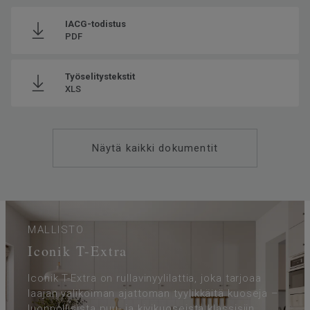
käytöstä poistettu materiaali
IACG-todistus
ReStartin® kautta (ISO 14021)
PDF
Asennussuunta
Same Direction
Valmistettu
Euroopassa Europe
Työselitystekstit
XLS
Käyttöluokka kotikäytössä
23 Kova
Paino
1.58
SAP SKU-nro
240014307
Näytä kaikki dokumentit
Käyttöluokka julkisessa
32 Normaali kulutus
käytössä
Lattialämmitys
Soveltuu (korkeintaan 27°C)
Kulutuskerroksen paksuus
0.35
MALLISTO
Leveys
300
Iconik T-Extra
Ftalaatit
100% ftalaatiton
Iconik T-Extra on rullavinyylilattia, joka tarjoaa
Askeläänen parannusarvo -
16
∆Lw
laajan valikoiman ajattoman tyylikkäitä kuoseja –
luonnollisista puu- ja kivikuoseista klassisiin