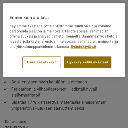
VINYYLIMATOT JA MUOVIMATOT
Iconik T-Extra | Powell Oak Grey
Ennen kuin aloitat...
Käytämme evästeitä, jotta sivustomme toimii oikein ja voimme
Iconik T-Extra on vinyylilattia, johon kuuluu laaja
personoida sisältöä ja mainoksia, tarjota sosiaalisen median
ominaisuuksia ja analysoida tietoliikennettä. Jaamme myös tietoja
valikoima ajattomia kuoseja luonnollisista puu- ja
tavasta, jolla käytät sivustoamme sosiaalisen median, mainonta- ja
kivikuoseista aina klassisiin shakkiruutuihin. Lattia, joka
analytiikkakumppaneidemme kanssa.
Evästekäytäntö
on käytännöllinen, kestävä, helppohoitoinen, tyylikäs
sekä mukava jalan alla.
Lue lisää
Evästeasetukset
Hyväksy kaikki evästeet
Käytännöllinen, helppohoitoinen ja kestävä
Rullat saatavilla 2, 3 ja 4 metrin leveyksissä
Sopii erityisen hyvin keittiöön ja eteiseen
Ftalaatiton ja vähäpäästöinen – edistää hyvää
sisäympäristöä
Sisältää 17 % kierrätettyä materiaalia alhaisemman
ympäristövaikutuksen saavuttamiseksi
Tuotenumero:
240014307