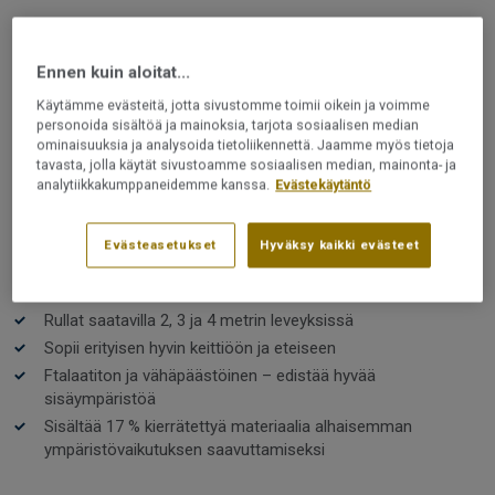
VINYYLIMATOT JA MUOVIMATOT
Iconik T-Extra | Rock Middle
Ennen kuin aloitat...
Grey
Käytämme evästeitä, jotta sivustomme toimii oikein ja voimme
personoida sisältöä ja mainoksia, tarjota sosiaalisen median
ominaisuuksia ja analysoida tietoliikennettä. Jaamme myös tietoja
Iconik T-Extra on vinyylilattia, johon kuuluu laaja
tavasta, jolla käytät sivustoamme sosiaalisen median, mainonta- ja
valikoima ajattomia kuoseja luonnollisista puu- ja
analytiikkakumppaneidemme kanssa.
Evästekäytäntö
kivikuoseista aina klassisiin shakkiruutuihin. Lattia, joka
on käytännöllinen, kestävä, helppohoitoinen, tyylikäs
sekä mukava jalan alla.
Evästeasetukset
Hyväksy kaikki evästeet
Lue lisää
Käytännöllinen, helppohoitoinen ja kestävä
Rullat saatavilla 2, 3 ja 4 metrin leveyksissä
Sopii erityisen hyvin keittiöön ja eteiseen
Ftalaatiton ja vähäpäästöinen – edistää hyvää
sisäympäristöä
Sisältää 17 % kierrätettyä materiaalia alhaisemman
ympäristövaikutuksen saavuttamiseksi