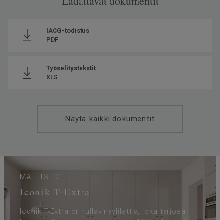
Ladattavat dokumentit
Voidaan kierrättää
Kyllä - asennushukka ja
käytöstä poistettu materiaali
IACG-todistus
ReStartin® kautta (ISO 14021)
PDF
Asennussuunta
Reverse
Valmistettu
Euroopassa Europe
Työselitystekstit
XLS
Käyttöluokka kotikäytössä
23 Kova
Paino
1.58
SAP SKU-nro
5827033
Näytä kaikki dokumentit
Käyttöluokka julkisessa
32 Normaali kulutus
käytössä
Lattialämmitys
Soveltuu (korkeintaan 27°C)
Kulutuskerroksen paksuus
0.35
MALLISTO
Leveys
400
Iconik T-Extra
Ftalaatit
100% ftalaatiton
Iconik T-Extra on rullavinyylilattia, joka tarjoaa
Askeläänen parannusarvo -
16