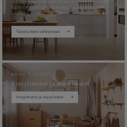
∆Lw
laajan valikoiman ajattoman tyylikkäitä kuoseja –
luonnollisista puu- ja kivikuoseista klassisiin
shakkiruutuihin.
Tutustu koko valikoimaan
KAIKKI TUOTTEET
Vinyylimatot ja muovimatot
Vinyylimatot ja muovimatot