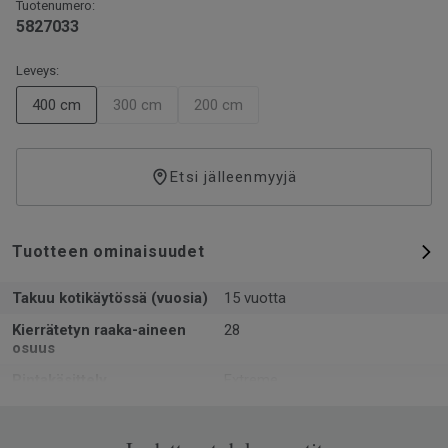
Tuotenumero:
5827033
Leveys:
400 cm
300 cm
200 cm
Etsi jälleenmyyjä
Tuotteen ominaisuudet
Takuu kotikäytössä (vuosia)
15 vuotta
Kierrätetyn raaka-aineen
28
osuus
Pintakäsittely
Extreme
Muoto
Rulla
Kokonaispaksuus
2.4