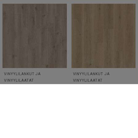
VINYYLILANKUT JA
VINYYLILANKUT JA
VINYYLILAATAT
VINYYLILAATAT
iD Click Ultimate |
iD Click Ultimate | Highland
Contemporary Oak GREGE
Oak SMOKE
Lue lisää
Lue lisää