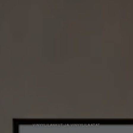
VINYYLILANKUT JA VINYYLILAATAT