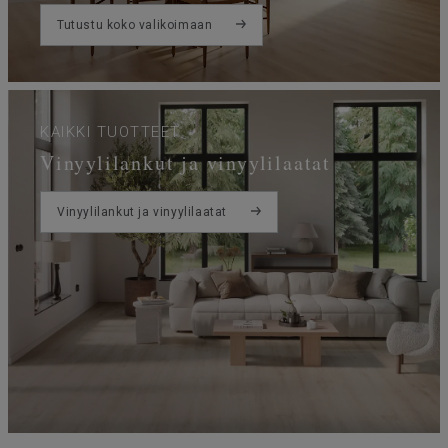
Tutustu koko valikoimaan
KAIKKI TUOTTEET
Vinyylilankut ja vinyylilaatat
Vinyylilankut ja vinyylilaatat