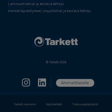
Laminaattilattiat ja kestävä kehitys
Märkätilapäällysteet, vinyylilattiat ja kestävä kehitys
© Tarkett 2026
Ammattilaisille
Tarkett-konserni
Käyttöehdot
Tietosuojakäytäntö