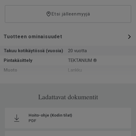
Etsi jälleenmyyjä
Tuotteen ominaisuudet
Takuu kotikäytössä (vuosia)
20 vuotta
Pintakäsittely
TEKTANIUM ®
Muoto
Lankku
Kokonaispaksuus
6.5
Pinta-ala per laatikko
1.094
Ladattavat dokumentit
Kpl per laatikko
3
Kierrätetyn raaka-aineen
20
osuus
Hoito-ohje (Kodin tilat)
PDF
Valmistettu
Euroopassa Europe
Käyttöluokka kotikäytössä
23 Kova