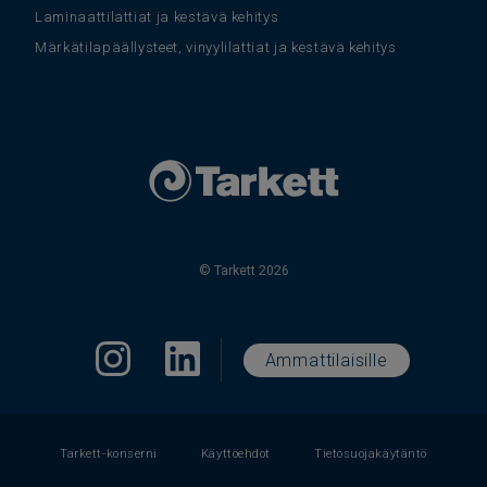
Laminaattilattiat ja kestävä kehitys
Märkätilapäällysteet, vinyylilattiat ja kestävä kehitys
© Tarkett 2026
Ammattilaisille
Tarkett-konserni
Käyttöehdot
Tietosuojakäytäntö