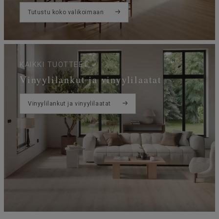
Tutustu koko valikoimaan
KAIKKI TUOTTEET
Vinyylilankut ja vinyylilaatat
Vinyylilankut ja vinyylilaatat