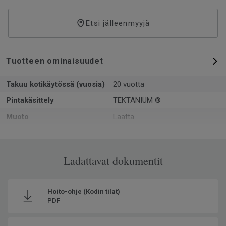
Etsi jälleenmyyjä
Tuotteen ominaisuudet
Takuu kotikäytössä (vuosia)
20 vuotta
Pintakäsittely
TEKTANIUM ®
Muoto
Laatta
Kokonaispaksuus
6.5
Pinta-ala per laatikko
1.382
Ladattavat dokumentit
Kpl per laatikko
3
Kierrätetyn raaka-aineen
20
osuus
Hoito-ohje (Kodin tilat)
PDF
Valmistettu
Euroopassa Europe
Käyttöluokka kotikäytössä
23 Kova