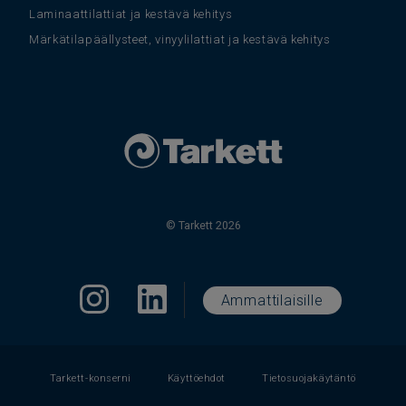
Laminaattilattiat ja kestävä kehitys
Märkätilapäällysteet, vinyylilattiat ja kestävä kehitys
© Tarkett 2026
Ammattilaisille
Tarkett-konserni
Käyttöehdot
Tietosuojakäytäntö