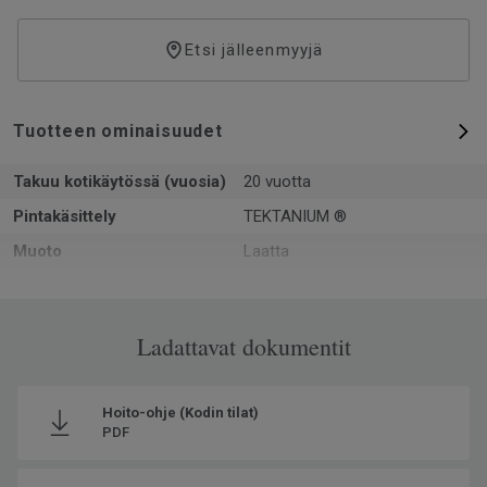
Etsi jälleenmyyjä
Tuotteen ominaisuudet
Takuu kotikäytössä (vuosia)
20 vuotta
Pintakäsittely
TEKTANIUM ®
Muoto
Laatta
Kokonaispaksuus
6.5
Pinta-ala per laatikko
1.382
Ladattavat dokumentit
Kpl per laatikko
3
Kierrätetyn raaka-aineen
20
osuus
Hoito-ohje (Kodin tilat)
PDF
Valmistettu
Euroopassa Europe
Käyttöluokka kotikäytössä
23 Kova