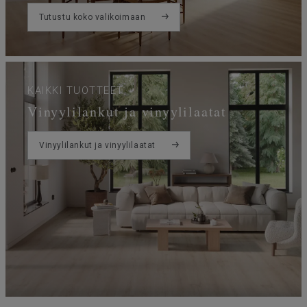
Tutustu koko valikoimaan
KAIKKI TUOTTEET
Vinyylilankut ja vinyylilaatat
Vinyylilankut ja vinyylilaatat