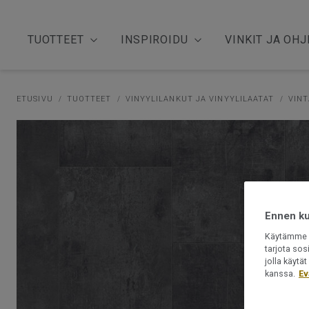
TUOTTEET
INSPIROIDU
VINKIT JA OHJ
ETUSIVU
TUOTTEET
VINYYLILANKUT JA VINYYLILAATAT
VINT
Ennen kui
Käytämme e
tarjota sos
jolla käyt
kanssa.
Ev