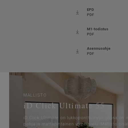
Viistetyt reunat
Viiste
Käyttöluokka julkisessa käytössä
33 Ko
EPD
PDF
Lattialämmitys
Sovel
Pituus
64
M1-todistus
PDF
Leveys
32
Askeläänen parannusarvo - ∆Lw
19
Asennusohje
PDF
MALLISTO
iD Click Ultimate 55
iD Click Ultimate on lukkoponttivinyyli, jossa on 
pohja ja mattapintainen viimeistely. Mallisto sisä