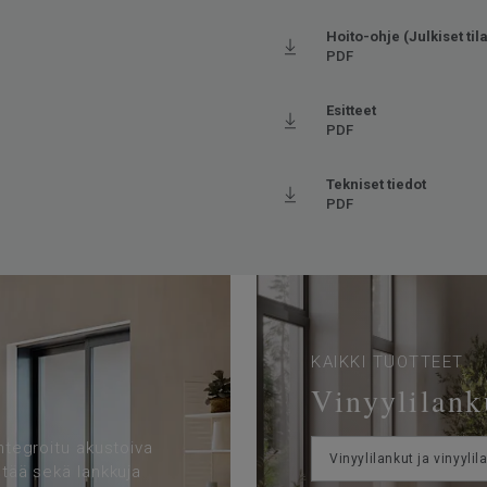
et kaikilla sivuilla
va kulutus
Hoito-ohje (Julkiset tila
PDF
tuu (korkeintaan 27°C)
Esitteet
PDF
Tekniset tiedot
PDF
KAIKKI TUOTTEET
Vinyylilanku
integroitu akustoiva
Vinyylilankut ja vinyylil
ltää sekä lankkuja