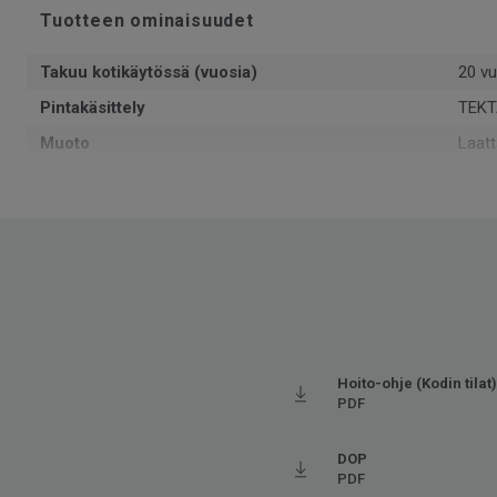
Tuotteen ominaisuudet
Takuu kotikäytössä (vuosia)
20 vu
Pintakäsittely
TEKT
Muoto
Laatt
Kokonaispaksuus
6.5
Pinta-ala per laatikko
1.434
Kpl per laatikko
7
Kierrätetyn raaka-aineen osuus
20
Valmistettu
Euro
Käyttöluokka kotikäytössä
23 K
Hoito-ohje (Kodin tilat)
Paino
10.7
PDF
Asennustapa
Lukko
DOP
SAP SKU-nro
2600
PDF