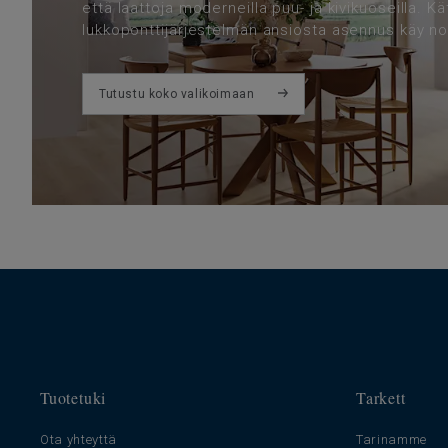
että laattoja moderneilla puu- ja kivikuoseilla. K
lukkoponttijärjestelmän ansiosta asennus käy no
Tutustu koko valikoimaan
Tuotetuki
Tarkett
Ota yhteyttä
Tarinamme