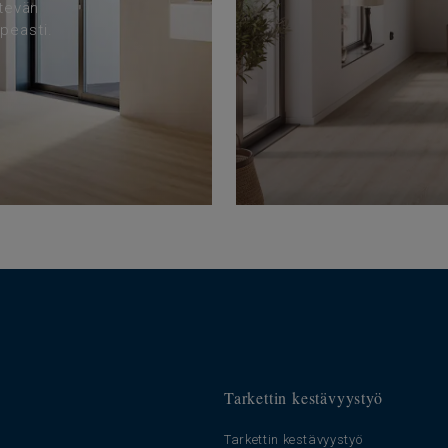
ätevän
peasti.
Tarkettin kestävyystyö
Tarkettin kestävyystyö