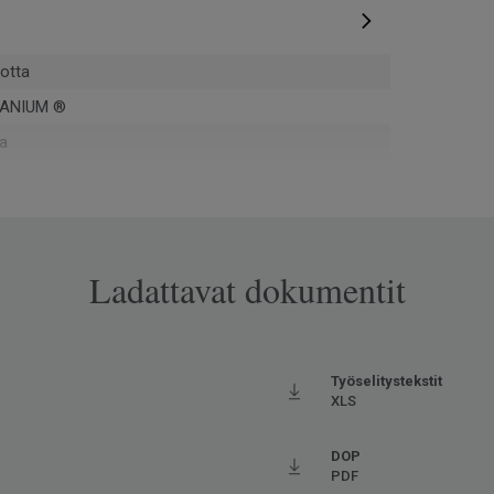
otta
ANIUM ®
a
Ladattavat dokumentit
opassa Europe
ova
Työselitystekstit
XLS
pontti
DOP
15039
PDF