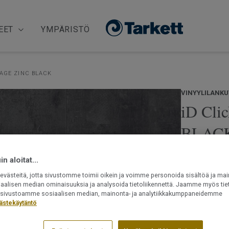
EET
YMPÄRISTÖ
AGE ZINC BLACK
VINYYLILANKU
iD Clic
BLAC
iD Click Ult
n aloitat...
sisäänrakenne
västeitä, jotta sivustomme toimii oikein ja voimme personoida sisältöä ja mai
komposiittir
iaalisen median ominaisuuksia ja analysoida tietoliikennettä. Jaamme myös tiet
lämpötilanvai
ät sivustoamme sosiaalisen median, mainonta- ja analytiikkakumppaneidemme
erinomaisesti
Lue lisää
ästekäytäntö
vaikka kesäm
lattia on he
Sisäänrake