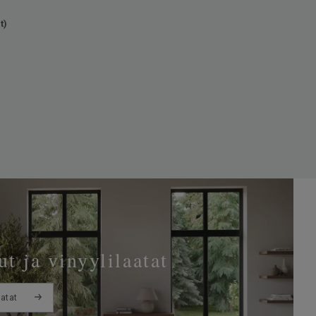
t)
t ja vinyylilaatat
aatat