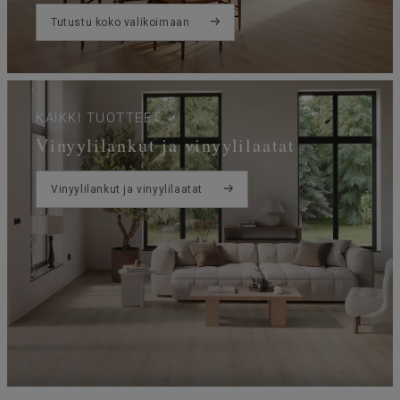
Tutustu koko valikoimaan
KAIKKI TUOTTEET
Vinyylilankut ja vinyylilaatat
Vinyylilankut ja vinyylilaatat