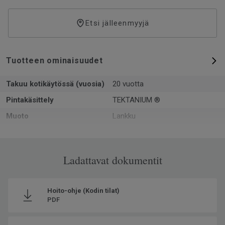
Etsi jälleenmyyjä
Tuotteen ominaisuudet
Takuu kotikäytössä (vuosia)
20 vuotta
Pintakäsittely
TEKTANIUM ®
Muoto
Lankku
Kokonaispaksuus
6.5
Pinta-ala per laatikko
1.094
Ladattavat dokumentit
Kpl per laatikko
3
Kierrätetyn raaka-aineen
20
osuus
Hoito-ohje (Kodin tilat)
PDF
Valmistettu
Euroopassa Europe
Käyttöluokka kotikäytössä
23 Kova