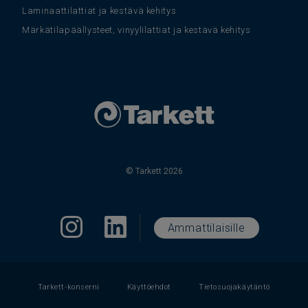
Laminaattilattiat ja kestävä kehitys
Märkätilapäällysteet, vinyylilattiat ja kestävä kehitys
© Tarkett 2026
Ammattilaisille
Tarkett-konserni
Käyttöehdot
Tietosuojakäytäntö