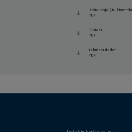
et kaikilla sivuilla
va kulutus
Hoito-ohje (Julkiset tila
PDF
tuu (korkeintaan 27°C)
Esitteet
PDF
Tekniset tiedot
PDF
Tarkettin kestävyystyö