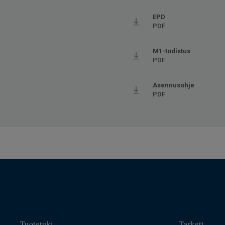
Viistetyt reunat
Viiste
Käyttöluokka julkisessa käytössä
33 Ko
EPD
PDF
Lattialämmitys
Sovel
Pituus
120
M1-todistus
PDF
Leveys
30.6
Askeläänen parannusarvo - ∆Lw
19
Asennusohje
PDF
Tuotetuki
Tarkett