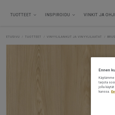
TUOTTEET
INSPIROIDU
VINKIT JA OHJ
ETUSIVU
TUOTTEET
VINYYLILANKUT JA VINYYLILAATAT
BRU
Ennen kui
Käytämme e
tarjota sos
jolla käyt
kanssa.
Ev