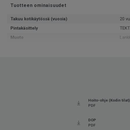
Tuotteen ominaisuudet
Takuu kotikäytössä (vuosia)
20 vu
Pintakäsittely
TEKT
Muoto
Lank
Kokonaispaksuus
6.5
Pinta-ala per laatikko
1.102
Kpl per laatikko
3
Kierrätetyn raaka-aineen osuus
20
Valmistettu
Euro
Käyttöluokka kotikäytössä
23 K
Hoito-ohje (Kodin tilat)
Paino
10.7
PDF
Asennustapa
Lukko
DOP
SAP SKU-nro
2600
PDF