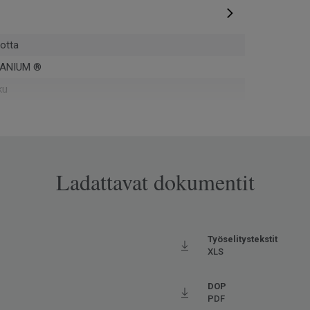
otta
ANIUM ®
ku
Ladattavat dokumentit
opassa Europe
ova
Työselitystekstit
XLS
pontti
DOP
20043
PDF