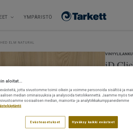
EET
YMPÄRISTÖ
SHED ELM NATURAL
VINYYLILANKU
iD Cli
NATU
n aloitat...
västeitä, jotta sivustomme toimii oikein ja voimme personoida sisältöä ja mai
iD Click Ult
iaalisen median ominaisuuksia ja analysoida tietoliikennettä. Jaamme myös tiet
sisäänrakenne
ät sivustoamme sosiaalisen median, mainonta- ja analytiikkakumppaneidemme
komposiittir
ästekäytäntö
lämpötilanvai
erinomaisesti
Lue lisää
vaikka kesäm
Evästeasetukset
Hyväksy kaikki evästeet
lattia on he
Sisäänrake