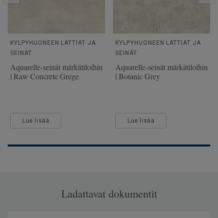
SAP SKU-nro
25905208
Käyttöluokka julkisessa
31 Keskimääräinen kulutus
käytössä
KYLPYHUONEEN LATTIAT JA
KYLPYHUONEEN LATTIAT JA
SEINÄT
SEINÄT
Lattialämmitys
Soveltuu (korkeintaan 27°C)
Aquarelle-seinät märkätiloihin
Aquarelle-seinät märkätiloihin
Kulutuskerroksen paksuus
0.35
| Raw Concrete Grege
| Botanic Grey
Leveys
200
Ftalaatit
100% ftalaatiton
Lue lisää
Lue lisää
Ladattavat dokumentit