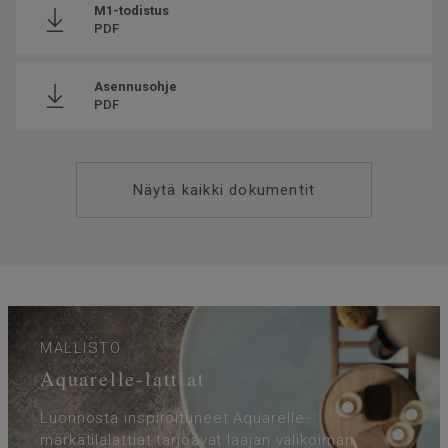
M1-todistus
PDF
Asennusohje
PDF
Näytä kaikki dokumentit
MALLISTO
Aquarelle-lattiat
Luonnosta inspiroituneet Aquarelle-
märkätilalattiat tarjoavat laajan valikoiman