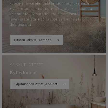
kuoseja ja värejä. Valitse luonnonmukaisista
kivi-, betoni- ja marmorikuoseista, klassisesta
kalanruotokuviosta tai eteläisemmistä
leveysasteista inspiraationsa saaneista
designeista.
Tutustu koko valikoimaan
KAIKKI TUOTTEET
Kylpyhuone
Kylpyhuoneen lattiat ja seinät