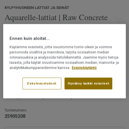
KYLPYHUONEEN LATTIAT JA SEINÄT
Aquarelle-lattiat | Raw Concrete
Grege
Ennen kuin aloitat...
Luonnosta inspiroituneet Aquarelle-märkätilalattiat
tarjoavat laajan valikoiman kuoseja ja värejä. Valitse
Käytämme evästeitä, jotta sivustomme toimii oikein ja voimme
luonnonmukaisista kivi-, betoni- ja marmorikuoseista,
personoida sisältöä ja mainoksia, tarjota sosiaalisen median
klassisesta kalanruotokuviosta tai eteläisemmistä
ominaisuuksia ja analysoida tietoliikennettä. Jaamme myös tietoja
tavasta, jolla käytät sivustoamme sosiaalisen median, mainonta- ja
leveysasteista inspiraationsa saaneista designeista.
Lue lisää
analytiikkakumppaneidemme kanssa.
Evästekäytäntö
Ftalaatiton
Vesitiivis rakenne
Evästeasetukset
Hyväksy kaikki evästeet
Päällysteet saa asentaa märkätiloihin vain
Suojaavan pintakerroksen ansiosta lattia on
ammattilainen.
helppohoitoinen ja kestää tahroja
Tuotenumero:
25905208
Huomaa, että Skane Herringbone Autumn, 25916023 -
kuosia ei ole mahdollista kuviokohdistaa.