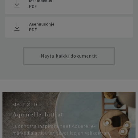
M1-todistus
PDF
Asennusohje
PDF
Näytä kaikki dokumentit
MALLISTO
Aquarelle-lattiat
Luonnosta inspiroituneet Aquarelle-
märkätilalattiat tarjoavat laajan valikoiman