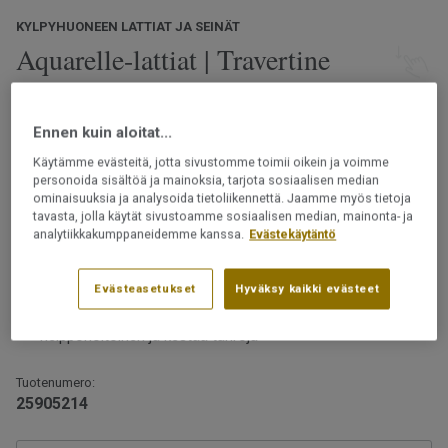
KYLPYHUONEEN LATTIAT JA SEINÄT
Aquarelle-lattiat | Travertine
Beige
Ennen kuin aloitat...
Luonnosta inspiroituneet Aquarelle-märkätilalattiat
tarjoavat laajan valikoiman kuoseja ja värejä. Valitse
Käytämme evästeitä, jotta sivustomme toimii oikein ja voimme
luonnonmukaisista kivi-, betoni- ja marmorikuoseista,
personoida sisältöä ja mainoksia, tarjota sosiaalisen median
klassisesta kalanruotokuviosta tai eteläisemmistä
ominaisuuksia ja analysoida tietoliikennettä. Jaamme myös tietoja
tavasta, jolla käytät sivustoamme sosiaalisen median, mainonta- ja
leveysasteista inspiraationsa saaneista designeista.
Lue lisää
analytiikkakumppaneidemme kanssa.
Evästekäytäntö
Ftalaatiton
Vesitiivis rakenne
Evästeasetukset
Hyväksy kaikki evästeet
Päällysteet saa asentaa märkätiloihin vain
Suojaavan pintakerroksen ansiosta lattia on
ammattilainen.
helppohoitoinen ja kestää tahroja
Tuotenumero:
25905214
Huomaa, että Skane Herringbone Autumn, 25916023 -
kuosia ei ole mahdollista kuviokohdistaa.