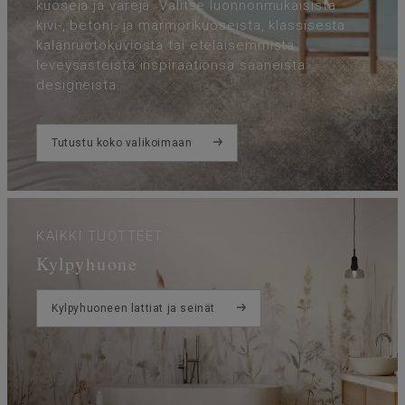
kuoseja ja värejä. Valitse luonnonmukaisista
kivi-, betoni- ja marmorikuoseista, klassisesta
kalanruotokuviosta tai eteläisemmistä
leveysasteista inspiraationsa saaneista
designeista.
Tutustu koko valikoimaan
KAIKKI TUOTTEET
Kylpyhuone
Kylpyhuoneen lattiat ja seinät