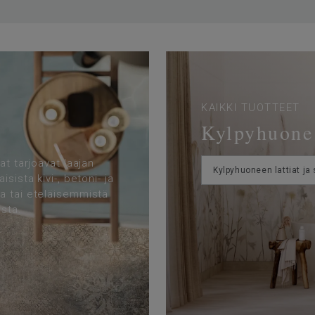
KAIKKI TUOTTEET
Kylpyhuone
at tarjoavat laajan
Kylpyhuoneen lattiat ja 
sista kivi-, betoni- ja
a tai eteläisemmistä
ista.