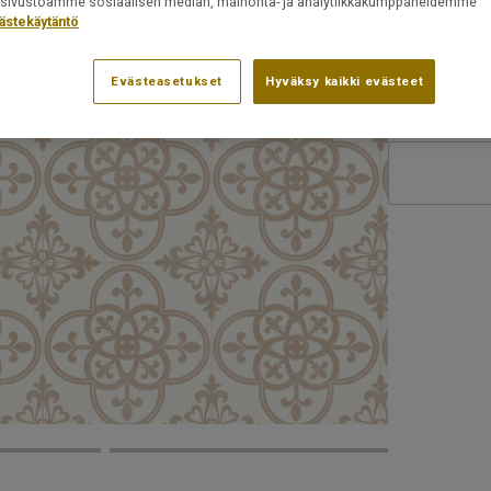
ät sivustoamme sosiaalisen median, mainonta- ja analytiikkakumppaneidemme
kestää tah
ästekäytäntö
Tuotenumero:
Evästeasetukset
Hyväksy kaikki evästeet
Huomaa, ett
25916022
ole mahdolli