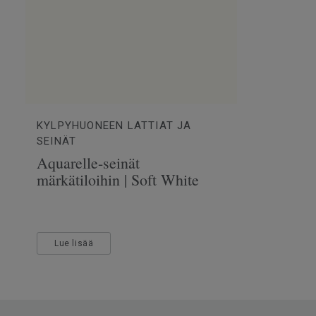
Lattialämmitys
Sovel
Kulutuskerroksen paksuus
0.55
Leveys
300
Ftalaatit
100% 
KYLPYHUONEEN LATTIAT JA
SEINÄT
Aquarelle-seinät
märkätiloihin | Soft White
Lue lisää