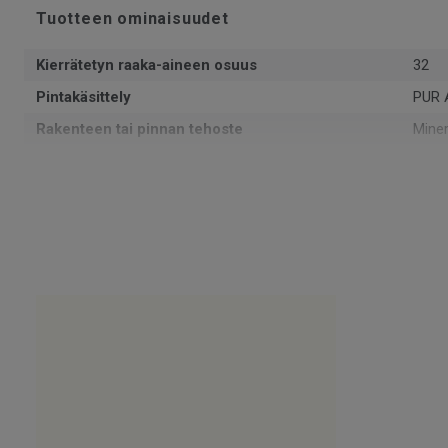
Tuotteen ominaisuudet
Kierrätetyn raaka-aineen osuus
32
Pintakäsittely
PUR 
Rakenteen tai pinnan tehoste
Miner
Muoto
Rulla
Kokonaispaksuus
2
Voidaan kierrättää
Asen
NCS-värikoodi
S 30
Asennussuunta
Same
Valmistettu
Euro
Paino
3.1
SAP SKU-nro
2591
Käyttöluokka julkisessa käytössä
33 Ko