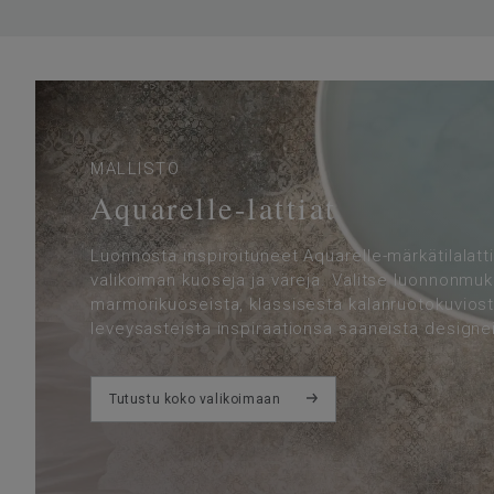
MALLISTO
Aquarelle-lattiat
Luonnosta inspiroituneet Aquarelle-märkätilalatti
valikoiman kuoseja ja värejä. Valitse luonnonmukai
marmorikuoseista, klassisesta kalanruotokuviost
leveysasteista inspiraationsa saaneista designe
Tutustu koko valikoimaan