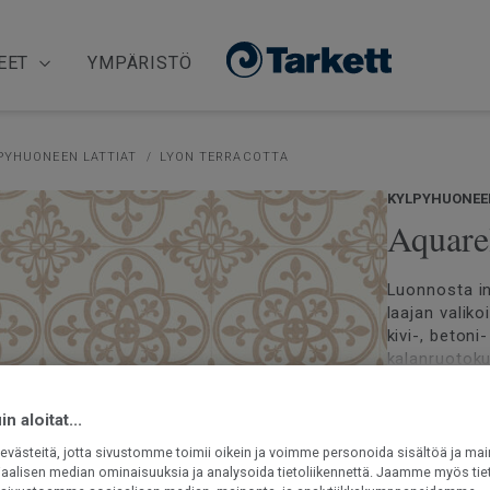
EET
YMPÄRISTÖ
PYHUONEEN LATTIAT
LYON TERRACOTTA
KYLPYHUONEEN
Aquarel
Luonnosta in
laajan valik
kivi-, beton
kalanruotoku
inspiraation
Lue lisää
n aloitat...
Ftalaatiton
västeitä, jotta sivustomme toimii oikein ja voimme personoida sisältöä ja mai
Vesitiivis 
iaalisen median ominaisuuksia ja analysoida tietoliikennettä. Jaamme myös tiet
Päällysteet 
Suojaavan 