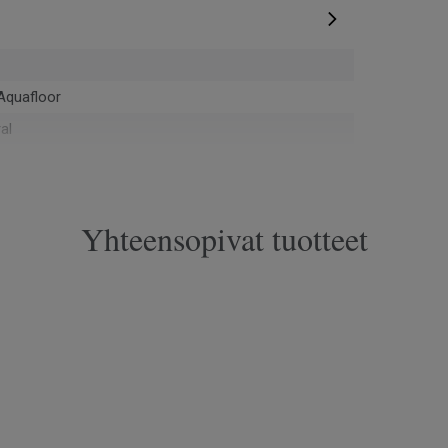
Aquafloor
al
nushukka
Yhteensopivat tuotteet
10-Y50R
 Direction
opassa Europe
6022
va kulutus