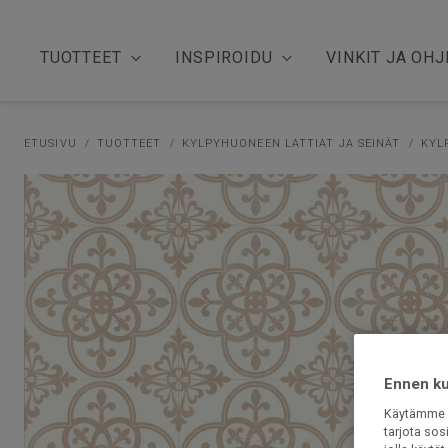
TUOTTEET
INSPIROIDU
VINKIT JA OHJ
ETUSIVU
TUOTTEET
KYLPYHUONEEN LATTIAT JA SEINÄT
KYL
Ennen kui
Käytämme e
tarjota sos