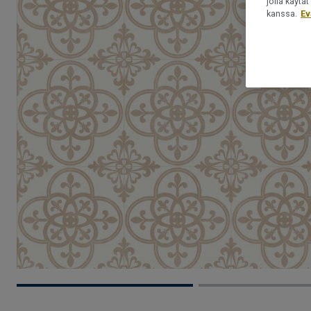
jolla käyt
kanssa.
Ev