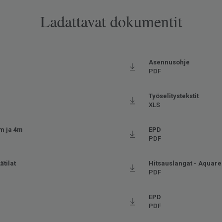
Ladattavat dokumentit
Asennusohje
PDF
Työselitystekstit
XLS
3m ja 4m
EPD
PDF
ätilat
Hitsauslangat - Aquare
PDF
EPD
PDF