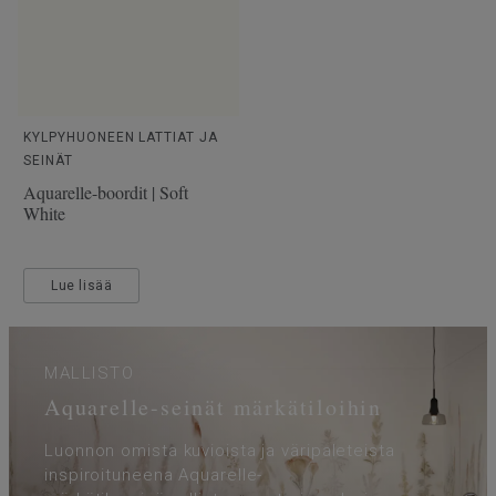
KYLPYHUONEEN LATTIAT JA
SEINÄT
Aquarelle-boordit | Soft
White
Lue lisää
MALLISTO
Aquarelle-seinät märkätiloihin
Luonnon omista kuvioista ja väripaleteista
inspiroituneena Aquarelle-