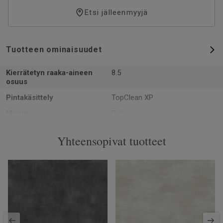
Etsi jälleenmyyjä
Tuotteen ominaisuudet
Kierrätetyn raaka-aineen
8.5
osuus
Pintakäsittely
TopClean XP
Muoto
Rulla
Kokonaispaksuus
0.92
Yhteensopivat tuotteet
Valmistettu
Euroopassa Europe
Paino
1.5
Kulutuskerroksen paksuus
0.12
Leveys
200
Ftalaatit
100% ftalaatiton