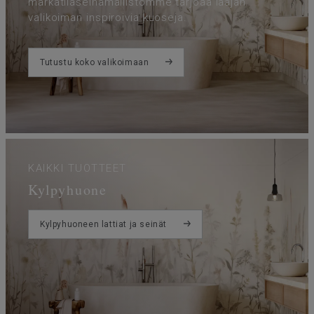
märkätilaseinämallistomme tarjoaa laajan
valikoiman inspiroivia kuoseja.
Tutustu koko valikoimaan
KAIKKI TUOTTEET
Kylpyhuone
Kylpyhuoneen lattiat ja seinät