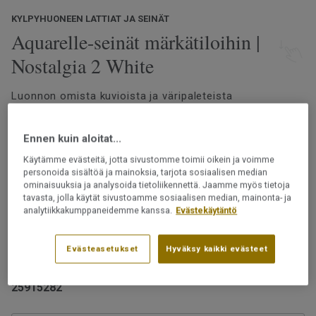
KYLPYHUONEEN LATTIAT JA SEINÄT
Aquarelle-seinät märkätiloihin |
Nostalgia 2 White
Luonnon omista kuvioista ja väripaleteista
inspiroituneena Aquarelle-märkätilaseinämallistomme
tarjoaa laajan valikoiman inspiroivia kuoseja. Terrazzo-
Ennen kuin aloitat...
ja marmorikuoseista sekä sementtipinnoista aina
botanisiin yksityiskohtiin ja graafisiin kuvioihin
Lue lisää
Käytämme evästeitä, jotta sivustomme toimii oikein ja voimme
modernilla ja tyylikkäällä ilmeellä.
personoida sisältöä ja mainoksia, tarjota sosiaalisen median
ominaisuuksia ja analysoida tietoliikennettä. Jaamme myös tietoja
Märkätilan tapetti vedenpitävällä designilla
tavasta, jolla käytät sivustoamme sosiaalisen median, mainonta- ja
Helppohoitoinen
analytiikkakumppaneidemme kanssa.
Evästekäytäntö
Kestää likaa
Päällysteet saa asentaa märkätiloihin vain
Ftalaatiton
ammattilainen.
Evästeasetukset
Hyväksy kaikki evästeet
Tuotenumero:
25915282