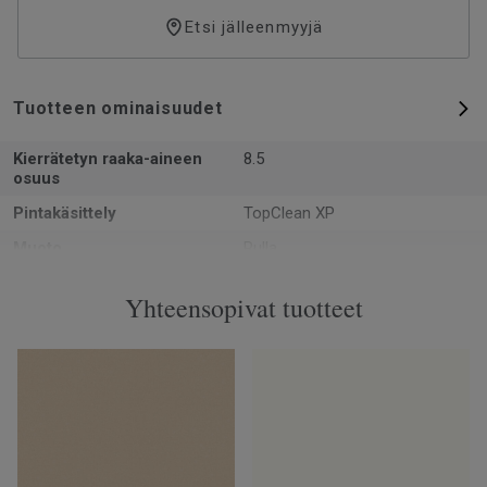
Etsi jälleenmyyjä
Tuotteen ominaisuudet
Kierrätetyn raaka-aineen
8.5
osuus
Pintakäsittely
TopClean XP
Muoto
Rulla
Kokonaispaksuus
0.92
Yhteensopivat tuotteet
Valmistettu
Euroopassa Europe
Paino
1.5
Kulutuskerroksen paksuus
0.12
Leveys
200
Ftalaatit
100% ftalaatiton