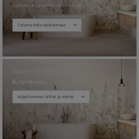
valikoiman inspiroivia kuoseja.
Tutustu koko valikoimaan
KAIKKI TUOTTEET
Kylpyhuone
Kylpyhuoneen lattiat ja seinät