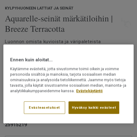
KYLPYHUONEEN LATTIAT JA SEINÄT
Aquarelle-seinät märkätiloihin |
Breeze Terracotta
Luonnon omista kuvioista ja väripaleteista
inspiroituneena Aquarelle-märkätilaseinämallistomme
tarjoaa laajan valikoiman inspiroivia kuoseja. Terrazzo-
Ennen kuin aloitat...
ja marmorikuoseista sekä sementtipinnoista aina
botanisiin yksityiskohtiin ja graafisiin kuvioihin
Lue lisää
Käytämme evästeitä, jotta sivustomme toimii oikein ja voimme
modernilla ja tyylikkäällä ilmeellä.
personoida sisältöä ja mainoksia, tarjota sosiaalisen median
ominaisuuksia ja analysoida tietoliikennettä. Jaamme myös tietoja
Märkätilan tapetti vedenpitävällä designilla
tavasta, jolla käytät sivustoamme sosiaalisen median, mainonta- ja
Helppohoitoinen
analytiikkakumppaneidemme kanssa.
Evästekäytäntö
Kestää likaa
Päällysteet saa asentaa märkätiloihin vain
Ftalaatiton
ammattilainen.
Evästeasetukset
Hyväksy kaikki evästeet
Tuotenumero:
25915219