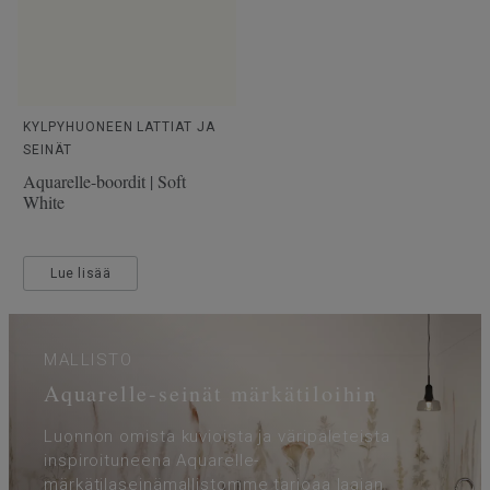
KYLPYHUONEEN LATTIAT JA
SEINÄT
Aquarelle-boordit | Soft
White
Lue lisää
MALLISTO
Aquarelle-seinät märkätiloihin
Luonnon omista kuvioista ja väripaleteista
inspiroituneena Aquarelle-
märkätilaseinämallistomme tarjoaa laajan