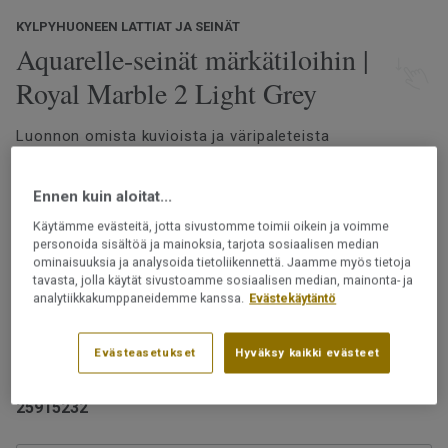
KYLPYHUONEEN LATTIAT JA SEINÄT
Aquarelle-seinät märkätiloihin |
Royal Marble 2 Light Grey
Luonnon omista kuvioista ja väripaleteista
inspiroituneena Aquarelle-märkätilaseinämallistomme
tarjoaa laajan valikoiman inspiroivia kuoseja. Terrazzo-
Ennen kuin aloitat...
ja marmorikuoseista sekä sementtipinnoista aina
botanisiin yksityiskohtiin ja graafisiin kuvioihin
Lue lisää
Käytämme evästeitä, jotta sivustomme toimii oikein ja voimme
modernilla ja tyylikkäällä ilmeellä.
personoida sisältöä ja mainoksia, tarjota sosiaalisen median
ominaisuuksia ja analysoida tietoliikennettä. Jaamme myös tietoja
Märkätilan tapetti vedenpitävällä designilla
tavasta, jolla käytät sivustoamme sosiaalisen median, mainonta- ja
Helppohoitoinen
analytiikkakumppaneidemme kanssa.
Evästekäytäntö
Kestää likaa
Päällysteet saa asentaa märkätiloihin vain
Ftalaatiton
ammattilainen.
Evästeasetukset
Hyväksy kaikki evästeet
Tuotenumero:
25915232