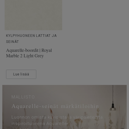
KYLPYHUONEEN LATTIAT JA
SEINÄT
Aquarelle-boordit | Royal
Marble 2 Light Grey
Lue lisää
MALLISTO
Aquarelle-seinät märkätiloihin
Luonnon omista kuvioista ja väripaleteista
inspiroituneena Aquarelle-