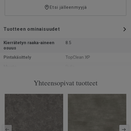
Etsi jälleenmyyjä
Tuotteen ominaisuudet
Kierrätetyn raaka-aineen
8.5
osuus
Pintakäsittely
TopClean XP
Muoto
Rulla
Kokonaispaksuus
0.92
Yhteensopivat tuotteet
Valmistettu
Euroopassa Europe
Paino
1.5
Kulutuskerroksen paksuus
0.12
Leveys
200
Ftalaatit
100% ftalaatiton