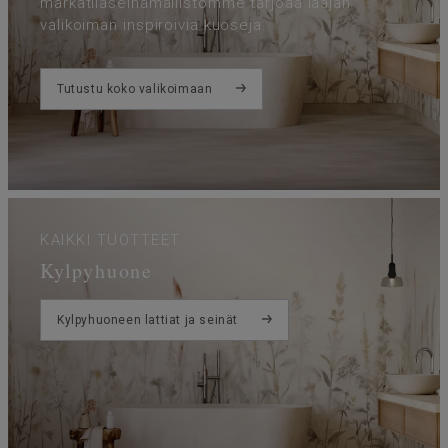
märkätilaseinämallistomme tarjoaa laajan
valikoiman inspiroivia kuoseja.
Tutustu koko valikoimaan
KAIKKI TUOTTEET
Kylpyhuone
Kylpyhuoneen lattiat ja seinät