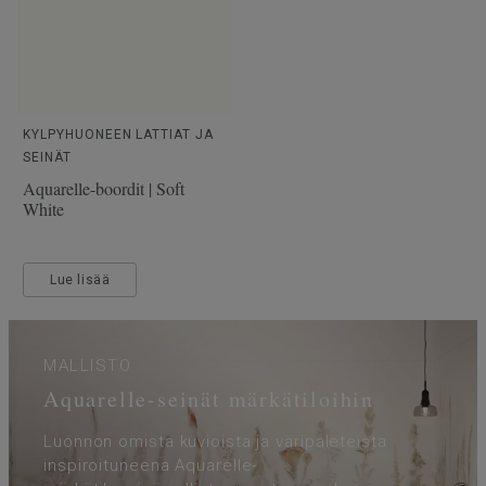
KYLPYHUONEEN LATTIAT JA
SEINÄT
Aquarelle-boordit | Soft
White
Lue lisää
MALLISTO
Aquarelle-seinät märkätiloihin
Luonnon omista kuvioista ja väripaleteista
inspiroituneena Aquarelle-