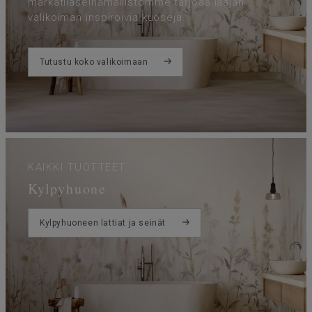
märkätilaseinämallistomme tarjoaa laajan
valikoiman inspiroivia kuoseja.
Tutustu koko valikoimaan
KAIKKI TUOTTEET
Kylpyhuone
Kylpyhuoneen lattiat ja seinät