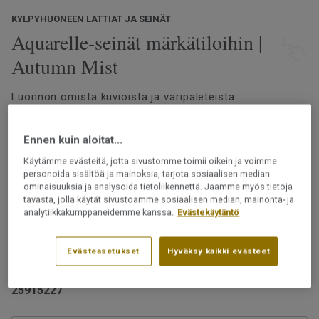
KYLPYHUONEEN LATTIAT JA SEINÄT
Aquarelle-seinät märkätiloihin |
Autumn Mist
Luonnon omista kuvioista ja väripaleteista
inspiroituneena Aquarelle-märkätilaseinämallistomme
tarjoaa laajan valikoiman inspiroivia kuoseja. Terrazzo-
Ennen kuin aloitat...
ja marmorikuoseista sekä sementtipinnoista aina
botanisiin yksityiskohtiin ja graafisiin kuvioihin
Lue lisää
Käytämme evästeitä, jotta sivustomme toimii oikein ja voimme
modernilla ja tyylikkäällä ilmeellä.
personoida sisältöä ja mainoksia, tarjota sosiaalisen median
ominaisuuksia ja analysoida tietoliikennettä. Jaamme myös tietoja
Märkätilan tapetti vedenpitävällä designilla
tavasta, jolla käytät sivustoamme sosiaalisen median, mainonta- ja
Helppohoitoinen
analytiikkakumppaneidemme kanssa.
Evästekäytäntö
Kestää likaa
Päällysteet saa asentaa märkätiloihin vain
Ftalaatiton
ammattilainen.
Evästeasetukset
Hyväksy kaikki evästeet
Tuotenumero:
25915227