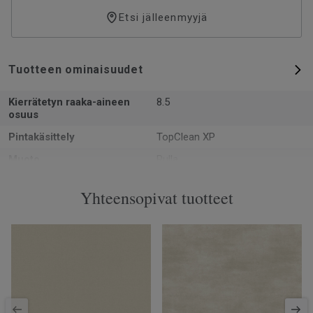
Etsi jälleenmyyjä
Tuotteen ominaisuudet
Kierrätetyn raaka-aineen
8.5
osuus
Pintakäsittely
TopClean XP
Muoto
Rulla
Kokonaispaksuus
0.92
Yhteensopivat tuotteet
Valmistettu
Euroopassa Europe
Paino
1.5
Kulutuskerroksen paksuus
0.12
Leveys
200
Ftalaatit
100% ftalaatiton