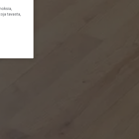
noksia,
oja tavasta,