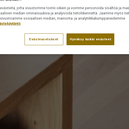
västeitä, jotta sivustomme toimii oikein ja voimme personoida sisältöä ja mai
iaalisen median ominaisuuksia ja analysoida tietoliikennettä. Jaamme myös tiet
ät sivustoamme sosiaalisen median, mainonta- ja analytiikkakumppaneidemme
ästekäytäntö
Evästeasetukset
Hyväksy kaikki evästeet