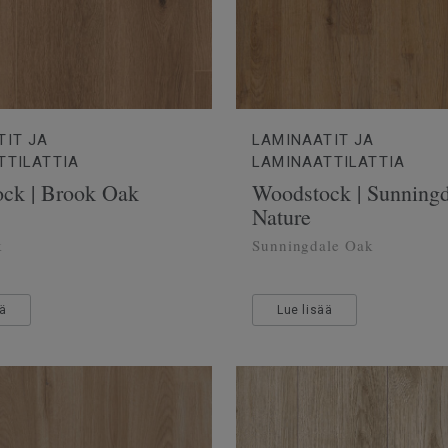
TIT JA
LAMINAATIT JA
TTILATTIA
LAMINAATTILATTIA
ck | Brook Oak
Woodstock | Sunning
Nature
k
Sunningdale Oak
ää
Lue lisää