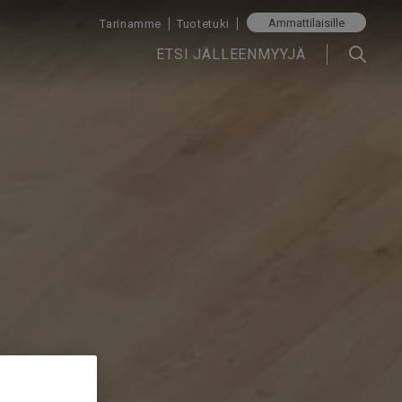
Ammattilaisille
Tarinamme
Tuotetuki
ETSI JÄLLEENMYYJÄ