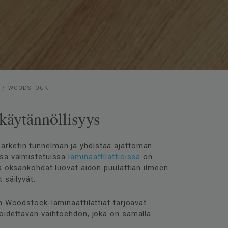
WOODSTOCK
 käytännöllisyys
arketin tunnelman ja yhdistää ajattoman
ssa valmistetuissa
laminaattilattioissa
on
ja oksankohdat luovat aidon puulattian ilmeen
 säilyvät.
n Woodstock-laminaattilattiat tarjoavat
hoidettavan vaihtoehdon, joka on samalla