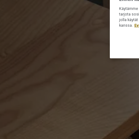
Käytämme e
tarjota sos
jolla käyt
kanssa.
Ev