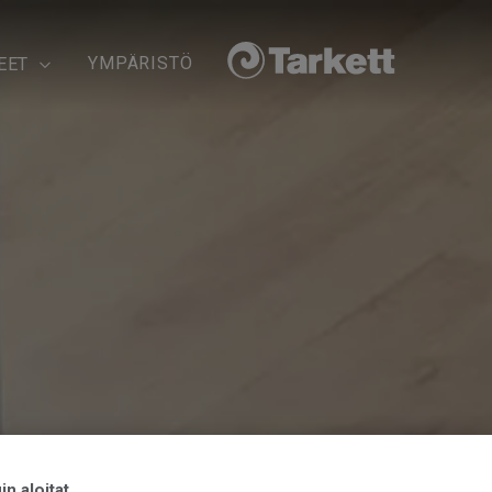
YMPÄRISTÖ
EET
n aloitat...