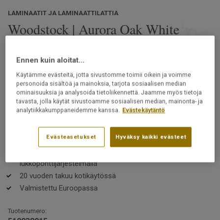
LAMINAATIT JA LAMINAATTILATTIA
Woodstock | Aurora Oak White
Woodstock-malliston lattioissa on luonnollisen tammiparketin
Ennen kuin aloitat...
tunnelma. Valikoimasta löytyy klassisia puukuoseja rauhallisilla
ja rustiikkisilla ilmeillä. Useissa kuoseissa on selkeä ja uniikki
Käytämme evästeitä, jotta sivustomme toimii oikein ja voimme
pinta pintapuun ja oksankohtien kera. Kuvioinnit on optimoitu
personoida sisältöä ja mainoksia, tarjota sosiaalisen median
ominaisuuksia ja analysoida tietoliikennettä. Jaamme myös tietoja
luomaan autenttisen ja korkealaatuisen puulattian tunnelman.
Lue lisää
tavasta, jolla käytät sivustoamme sosiaalisen median, mainonta- ja
analytiikkakumppaneidemme kanssa.
Evästekäytäntö
Kestävä ja helppohoitoinen
PEFC-sertifioitu (PEFC / 05-35-125)
Evästeasetukset
Hyväksy kaikki evästeet
Klassiset ja luonnolliset puukuosit
Helppo asentaa ilman liimaa 5G-
lukkoponttijärjestelmällä
20 vuoden takuu kotikäytössä
Valmistettu Euroopassa
Tuotenumero: