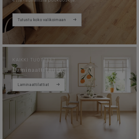
Tutustu koko valikoimaan
KAIKKI TUOTTEET
Laminaattilattiat
Laminaattilattiat