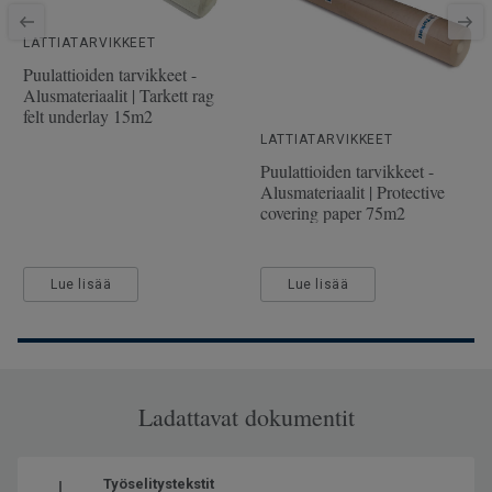
Lukkopontti
5G
SAP SKU-nro
510038015
LATTIATARVIKKEET
Viistetyt reunat
Viisteet kaikilla sivuilla
Puulattioiden tarvikkeet -
Alusmateriaalit | Tarkett rag
Käyttöluokka julkisessa
32 Normaali kulutus
felt underlay 15m2
käytössä
LATTIATARVIKKEET
Lattialämmitys
Soveltuu (korkeintaan 27°C)
Puulattioiden tarvikkeet -
Alusmateriaalit | Protective
Pituus
138
covering paper 75m2
Leveys
19.3
Lue lisää
Lue lisää
Ladattavat dokumentit
Työselitystekstit