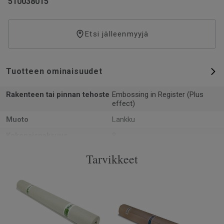
510038015
Etsi jälleenmyyjä
Tuotteen ominaisuudet
Rakenteen tai pinnan tehoste
Embossing in Register (Plus
effect)
Muoto
Lankku
Kokonaispaksuus
8
PEFC sertifikaatti (PEFC / 05-
Kyllä
Tarvikkeet
35-125)
Pinta-ala per laatikko
2.13
Kpl per laatikko
8
Käyttöluokka kotikäytössä
23 Kova