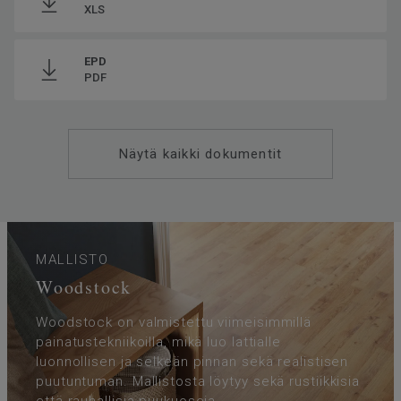
XLS
EPD
PDF
Näytä kaikki dokumentit
MALLISTO
Woodstock
Woodstock on valmistettu viimeisimmillä
painatustekniikoilla, mikä luo lattialle
luonnollisen ja selkeän pinnan sekä realistisen
puutuntuman. Mallistosta löytyy sekä rustiikkisia
että rauhallisia puukuoseja.