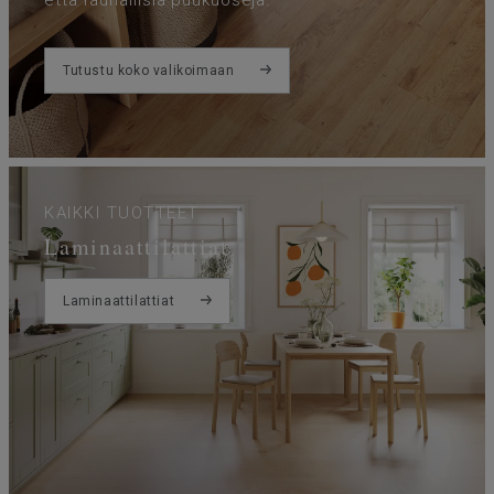
Tutustu koko valikoimaan
KAIKKI TUOTTEET
Laminaattilattiat
Laminaattilattiat