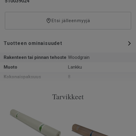
510039024
Etsi jälleenmyyjä
Tuotteen ominaisuudet
Rakenteen tai pinnan tehoste
Woodgrain
Muoto
Lankku
Kokonaispaksuus
8
PEFC sertifikaatti (PEFC / 05-
Kyllä
35-125)
Tarvikkeet
Pinta-ala per laatikko
2.13
Kpl per laatikko
8
Käyttöluokka kotikäytössä
23 Kova
Lukkopontti
5G