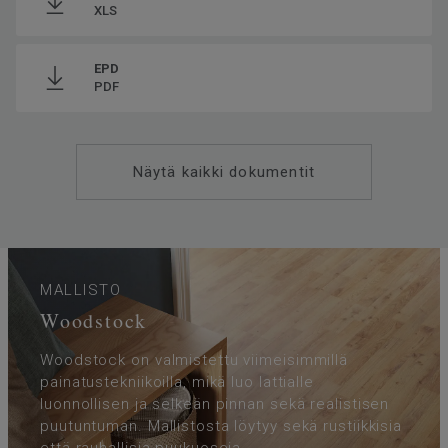
XLS
EPD
PDF
Näytä kaikki dokumentit
MALLISTO
Woodstock
Woodstock on valmistettu viimeisimmillä
painatustekniikoilla, mikä luo lattialle
luonnollisen ja selkeän pinnan sekä realistisen
puutuntuman. Mallistosta löytyy sekä rustiikkisia
että rauhallisia puukuoseja.