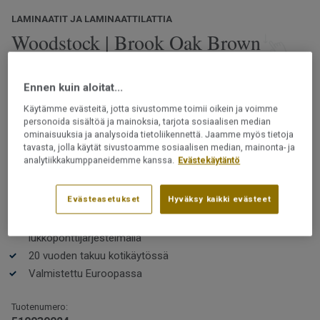
LAMINAATIT JA LAMINAATTILATTIA
Woodstock | Brook Oak Brown
Woodstock-malliston lattioissa on luonnollisen tammiparketin
Ennen kuin aloitat...
tunnelma. Valikoimasta löytyy klassisia puukuoseja rauhallisilla
ja rustiikkisilla ilmeillä. Useissa kuoseissa on selkeä ja uniikki
Käytämme evästeitä, jotta sivustomme toimii oikein ja voimme
pinta pintapuun ja oksankohtien kera. Kuvioinnit on optimoitu
personoida sisältöä ja mainoksia, tarjota sosiaalisen median
ominaisuuksia ja analysoida tietoliikennettä. Jaamme myös tietoja
luomaan autenttisen ja korkealaatuisen puulattian tunnelman.
Lue lisää
tavasta, jolla käytät sivustoamme sosiaalisen median, mainonta- ja
analytiikkakumppaneidemme kanssa.
Evästekäytäntö
Kestävä ja helppohoitoinen
PEFC-sertifioitu (PEFC / 05-35-125)
Evästeasetukset
Hyväksy kaikki evästeet
Klassiset ja luonnolliset puukuosit
Helppo asentaa ilman liimaa 5G-
lukkoponttijärjestelmällä
20 vuoden takuu kotikäytössä
Valmistettu Euroopassa
Tuotenumero: