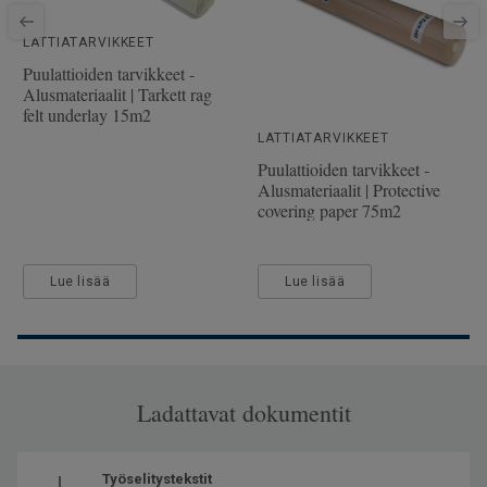
SAP SKU-nro
510039024
LATTIATARVIKKEET
Viistetyt reunat
Viisteet kaikilla sivuilla
Puulattioiden tarvikkeet -
Käyttöluokka julkisessa
32 Normaali kulutus
Alusmateriaalit | Tarkett rag
käytössä
felt underlay 15m2
Lattialämmitys
Soveltuu (korkeintaan 27°C)
LATTIATARVIKKEET
Puulattioiden tarvikkeet -
Pituus
138
Alusmateriaalit | Protective
covering paper 75m2
Leveys
19.3
Lue lisää
Lue lisää
Ladattavat dokumentit
Työselitystekstit