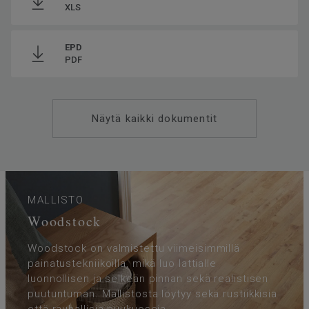
XLS
EPD
PDF
Näytä kaikki dokumentit
MALLISTO
Woodstock
Woodstock on valmistettu viimeisimmillä
painatustekniikoilla, mikä luo lattialle
luonnollisen ja selkeän pinnan sekä realistisen
puutuntuman. Mallistosta löytyy sekä rustiikkisia
että rauhallisia puukuoseja.