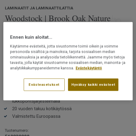
LAMINAATIT JA LAMINAATTILATTIA
Woodstock | Brook Oak Nature
Woodstock-malliston lattioissa on luonnollisen tammiparketin
Ennen kuin aloitat...
tunnelma. Valikoimasta löytyy klassisia puukuoseja rauhallisilla
ja rustiikkisilla ilmeillä. Useissa kuoseissa on selkeä ja uniikki
Käytämme evästeitä, jotta sivustomme toimii oikein ja voimme
pinta pintapuun ja oksankohtien kera. Kuvioinnit on optimoitu
personoida sisältöä ja mainoksia, tarjota sosiaalisen median
ominaisuuksia ja analysoida tietoliikennettä. Jaamme myös tietoja
luomaan autenttisen ja korkealaatuisen puulattian tunnelman.
Lue lisää
tavasta, jolla käytät sivustoamme sosiaalisen median, mainonta- ja
analytiikkakumppaneidemme kanssa.
Evästekäytäntö
Kestävä ja helppohoitoinen
PEFC-sertifioitu (PEFC / 05-35-125)
Evästeasetukset
Hyväksy kaikki evästeet
Klassiset ja luonnolliset puukuosit
Helppo asentaa ilman liimaa 5G-
lukkoponttijärjestelmällä
20 vuoden takuu kotikäytössä
Valmistettu Euroopassa
Tuotenumero: