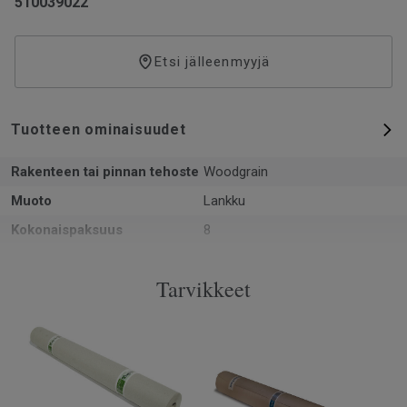
510039022
Etsi jälleenmyyjä
Tuotteen ominaisuudet
Rakenteen tai pinnan tehoste
Woodgrain
Muoto
Lankku
Kokonaispaksuus
8
PEFC sertifikaatti (PEFC / 05-
Kyllä
35-125)
Tarvikkeet
Pinta-ala per laatikko
2.13
Kpl per laatikko
8
Käyttöluokka kotikäytössä
23 Kova
Lukkopontti
5G