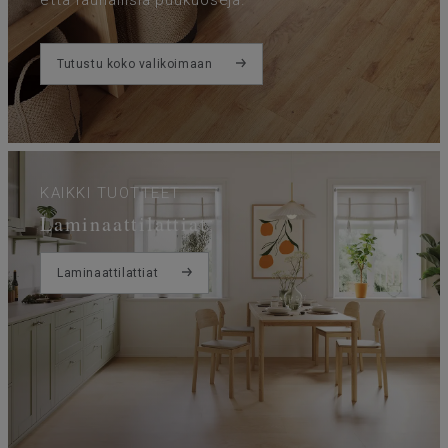
Tutustu koko valikoimaan
KAIKKI TUOTTEET
Laminaattilattiat
Laminaattilattiat