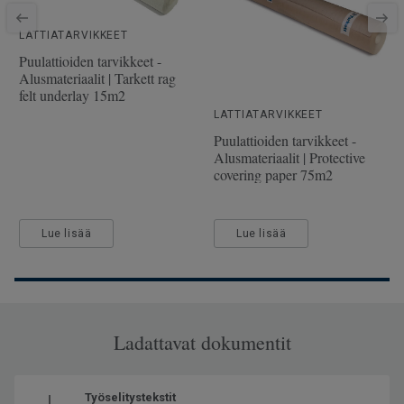
SAP SKU-nro
510039022
LATTIATARVIKKEET
Viistetyt reunat
Viisteet kaikilla sivuilla
Puulattioiden tarvikkeet -
Käyttöluokka julkisessa
32 Normaali kulutus
Alusmateriaalit | Tarkett rag
käytössä
felt underlay 15m2
Lattialämmitys
Soveltuu (korkeintaan 27°C)
LATTIATARVIKKEET
Puulattioiden tarvikkeet -
Pituus
138
Alusmateriaalit | Protective
covering paper 75m2
Leveys
19.3
Lue lisää
Lue lisää
Ladattavat dokumentit
Työselitystekstit