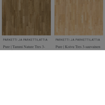
PARKETTI JA PARKETTILATTIA
PARKETTI JA PARKETTILATTIA
Pure | Tammi Nature Tres 3-
Pure | Koivu Tres 3-sauvainen
sauvainen
3-sauvainen
3-sauvainen
Lue lisää
Lue lisää