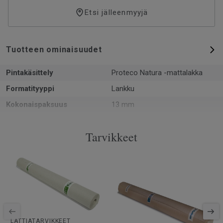
Etsi jälleenmyyjä
Tuotteen ominaisuudet
Pintakäsittely
Proteco Natura -mattalakka
Formatityyppi
Lankku
Kokonaispaksuus
13 mm
Kuvio
3-sauvainen
Tarvikkeet
PEFC-sertifiointi
Kyllä
Pinta per laatikko
2.66 m²
Kappaleita laatikossa
6
Asennusmenetelmä
Lukkopontti
SAP-tuotenumero
7969008
Puulaji
SAARNI
LATTIATARVIKKEET