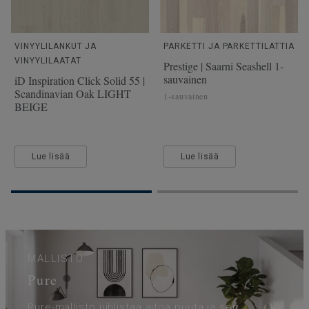
VINYYLILANKUT JA
PARKETTI JA PARKETTILATTIA
VINYYLILAATAT
Prestige | Saarni Seashell 1-
sauvainen
iD Inspiration Click Solid 55 |
Scandinavian Oak LIGHT
1-sauvainen
BEIGE
Lue lisää
Lue lisää
MALLISTO
Pure
Pure-mallisto juhlistaa aitoa puuta ja sen