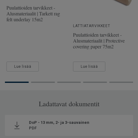
Pituus
228.1 cm
Puulattioiden tarvikkeet -
Alusmateriaalit | Tarkett rag
Kulutuskerroksen paksuus
2.5 mm
felt underlay 15m2
Leveys
19.4 cm
LATTIATARVIKKEET
Puulattioiden tarvikkeet -
Alusmateriaalit | Protective
covering paper 75m2
Lue lisää
Lue lisää
Ladattavat dokumentit
DoP - 13 mm, 2- ja 3-sauvainen
PDF