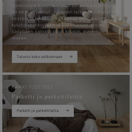
luonnollisia kuvioita – juuri sellaisina kuin luonto
on ne muovannut. Jokainen lattia on viimeistelty
kestävällä lakalla, joka tarjoaa erinomaisen
kulutuskestävyyden ja pitkäikäisen suojan,
säilyttäen samalla puun kauniin, autenttisen
ilmeen.
Tutustu koko valikoimaan
KAIKKI TUOTTEET
Parketti ja parkettilattia
Parketti ja parkettilattia