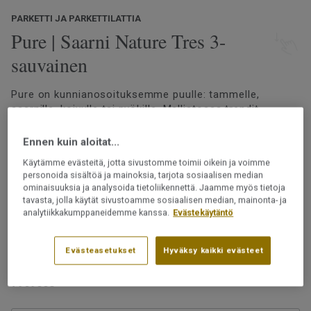
PARKETTI JA PARKETTILATTIA
Pure | Saarni Nature Tres 3-
sauvainen
Pure on kunnianosoituksemme puulle: tammelle,
saarnille, koivulle tai pyökille. Mallistossa trendit
antavat tilaa aitoudelle, laadulle ja toimivuudelle. Puun
oma luonnollinen sävy ja olemus pääsevät oikeuksiinsa
Ennen kuin aloitat...
tässä mallistossa. Pure-lattiat on lakattu kestämään
Lue lisää
Käytämme evästeitä, jotta sivustomme toimii oikein ja voimme
elämää.
personoida sisältöä ja mainoksia, tarjota sosiaalisen median
Katso suuremmat kuvat
lajitelmakuvakirjastamme
ominaisuuksia ja analysoida tietoliikennettä. Jaamme myös tietoja
Asennetaan 2-lock-lukkopontin avulla
tavasta, jolla käytät sivustoamme sosiaalisen median, mainonta- ja
analytiikkakumppaneidemme kanssa.
Evästekäytäntö
Uudelleen hiottava
Voidaan asentaa lattialämmityksen päälle
Evästeasetukset
Hyväksy kaikki evästeet
Tuotenumero:
7969008