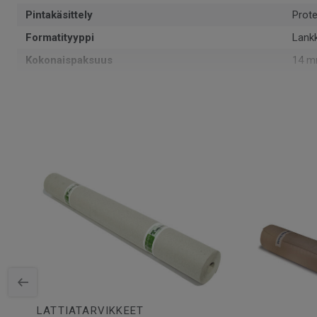
Pintakäsittely
Prote
Formatityyppi
Lank
Kokonaispaksuus
14 
Kuvio
3-sa
PEFC-sertifiointi
Kyllä
Pinta per laatikko
2.66
Kappaleita laatikossa
6
Asennusmenetelmä
Lukko
SAP-tuotenumero
8540
Puulaji
KOIV
Pituus
228.
Kulutuskerroksen paksuus
3.5 
Leveys
19.4
LATTIATARVIKKEET