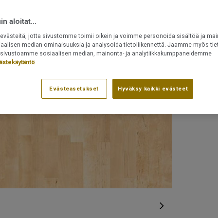
Voidaan as
n aloitat...
västeitä, jotta sivustomme toimii oikein ja voimme personoida sisältöä ja mai
Tuotenumero:
iaalisen median ominaisuuksia ja analysoida tietoliikennettä. Jaamme myös tiet
8540002
ät sivustoamme sosiaalisen median, mainonta- ja analytiikkakumppaneidemme
ästekäytäntö
Evästeasetukset
Hyväksy kaikki evästeet