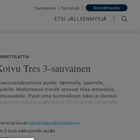
Ammattilaisille
Tarinamme
Tuotetuki
ETSI JÄLLEENMYYJÄ
ARKETTILATTIA
Koivu Tres 3-sauvainen
ianosoituksemme puulle: tammelle, saarnille,
pyökille. Mallistossa trendit antavat tilaa aitoudelle,
toimivuudelle. Puun oma luonnollinen sävy ja olemus
euksiinsa tässä mallistossa. Pure-lattiat on lakattu
lämää.
remmat kuvat
lajitelmakuvakirjastamme
 2-lock-lukkopontin avulla
hiottava