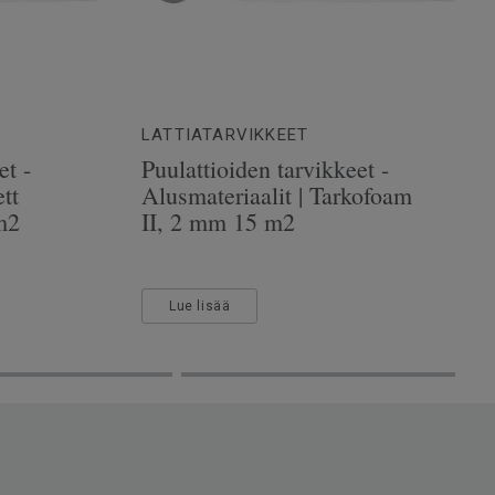
LATTIATARVIKKEET
et -
Puulattioiden tarvikkeet -
tt
Alusmateriaalit | Tarkofoam
m2
II, 2 mm 15 m2
Lue lisää