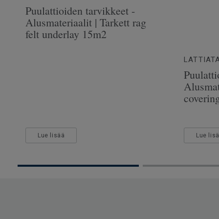
Puulattioiden tarvikkeet -
Alusmateriaalit | Tarkett rag
felt underlay 15m2
LATTIAT
Puulatti
Alusmate
coverin
Lue lisää
Lue lis