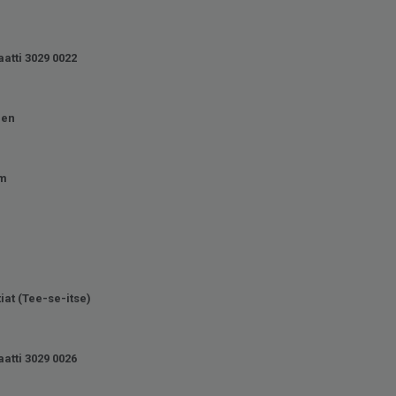
atti 3029 0022
nen
mm
tiat (Tee-se-itse)
atti 3029 0026