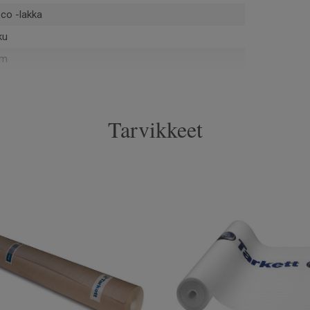
co -lakka
ku
mm
uvainen
Tarvikkeet
 m²
pontti
002
U
1 cm
mm
 cm