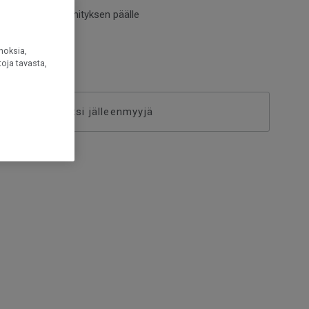
entaa lattialämmityksen päälle
noksia,
oja tavasta,
Etsi jälleenmyyjä