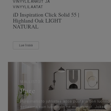
VINYYLILANKUT JA
VINYYLILAATAT
iD Inspiration Click Solid 55 |
Highland Oak LIGHT
NATURAL
Lue lisää
MALLISTO
Pure
Pure-mallisto juhlistaa aitoa puuta ja sen luonnoll
sellaisina kuin luonto on ne muovannut. Jokainen 