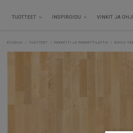
TUOTTEET
INSPIROIDU
VINKIT JA OHJ
ETUSIVU
TUOTTEET
PARKETTI JA PARKETTILATTIA
KOIVU TR