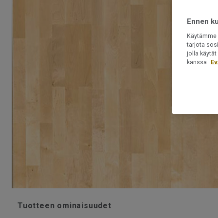
Ennen kui
Käytämme e
tarjota sos
jolla käyt
kanssa.
Ev
Tuotteen ominaisuudet