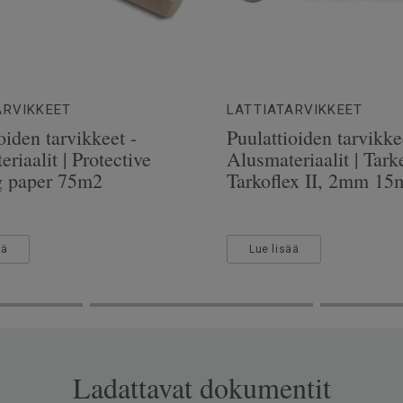
ARVIKKEET
LATTIATARVIKKEET
oiden tarvikkeet -
Puulattioiden tarvikke
riaalit | Protective
Alusmateriaalit | Tarke
g paper 75m2
Tarkoflex II, 2mm 15
ää
Lue lisää
Ladattavat dokumentit