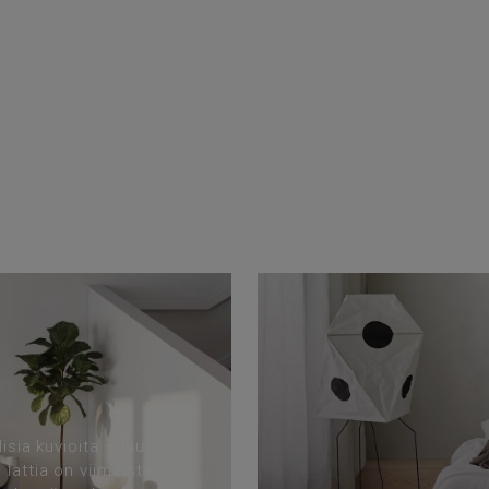
isia kuvioita – juuri
lattia on viimeistelty