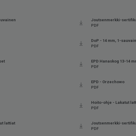
auvainen
Joutsenmerkki-sertifika
PDF
DoP - 14 mm, 1-sauvai
PDF
set
EPD Hanaskog 13-14 
PDF
EPD - Orzechowo
PDF
Hoito-ohje - Lakatut lat
PDF
t lattiat
Joutsenmerkki-sertifika
PDF