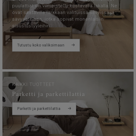
puulattiat on viimeistelty kestävällä lakalla. Ne
ovat saatavilla tarkkaan valituissa sävyissä ja
sävyasteissa, jotka sopivat monenlaisiin
sisustustyyleihin.
Tutustu koko valikoimaan
KAIKKI TUOTTEET
Parketti ja parkettilattia
Parketti ja parkettilattia