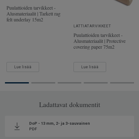
Puulaji
TAMMI
Puulattioiden tarvikkeet -
Alusmateriaalit | Tarkett rag
Pituus
200 cm
felt underlay 15m2
Kulutuskerroksen paksuus
3.5 mm
LATTIATARVIKKEET
Puulattioiden tarvikkeet -
Leveys
16.2 cm
Alusmateriaalit | Protective
covering paper 75m2
Lue lisää
Lue lisää
Ladattavat dokumentit
DoP - 13 mm, 2- ja 3-sauvainen
PDF