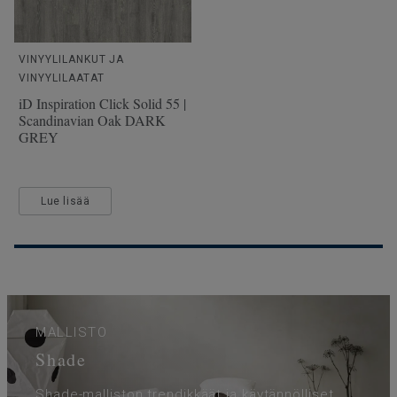
VINYYLILANKUT JA
VINYYLILAATAT
iD Inspiration Click Solid 55 |
Scandinavian Oak DARK
GREY
Lue lisää
MALLISTO
Shade
Shade-malliston trendikkäät ja käytännölliset