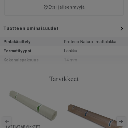
Etsi jälleenmyyjä
Tuotteen ominaisuudet
Pintakäsittely
Proteco Natura -mattalakka
Formatityyppi
Lankku
Kokonaispaksuus
14 mm
Kuvio
1-sauvainen
Tarvikkeet
PEFC-sertifiointi
Kyllä
Pinta per laatikko
1.94 m²
Kappaleita laatikossa
6
Asennusmenetelmä
Lukkopontti
SAP-tuotenumero
7876088
Viistetyt reunat
2 miniviistettä
LATTIATARVIKKEET