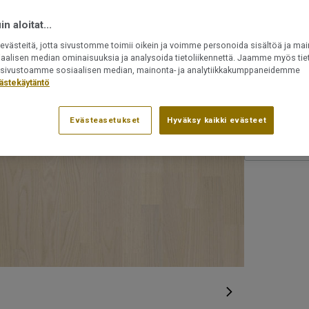
Asennetaan
n aloitat...
Uudelleen 
Voidaan as
västeitä, jotta sivustomme toimii oikein ja voimme personoida sisältöä ja mai
iaalisen median ominaisuuksia ja analysoida tietoliikennettä. Jaamme myös tiet
ät sivustoamme sosiaalisen median, mainonta- ja analytiikkakumppaneidemme
Tuotenumero:
ästekäytäntö
41025001
Evästeasetukset
Hyväksy kaikki evästeet