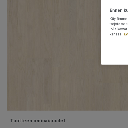
Ennen kui
Käytämme e
tarjota sos
jolla käyt
kanssa.
Ev
Tuotteen ominaisuudet