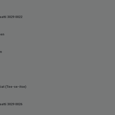
atti 3029 0022
nen
mm
tiat (Tee-se-itse)
atti 3029 0026