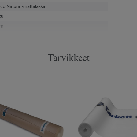
co Natura -mattalakka
ku
mm
uvainen
Tarvikkeet
 m²
pontti
5001
MI
1 cm
mm
 cm