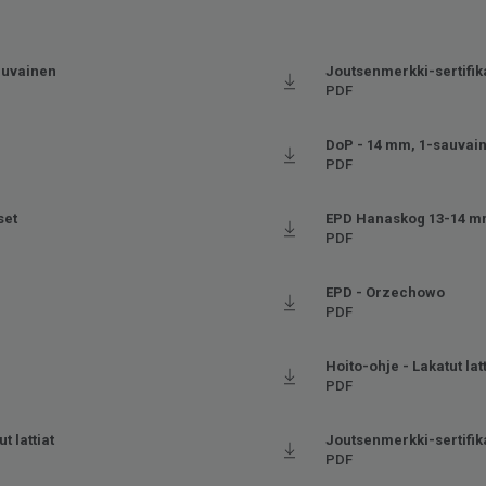
auvainen
Joutsenmerkki-sertifika
PDF
DoP - 14 mm, 1-sauvai
PDF
set
EPD Hanaskog 13-14 
PDF
EPD - Orzechowo
PDF
Hoito-ohje - Lakatut lat
PDF
t lattiat
Joutsenmerkki-sertifika
PDF