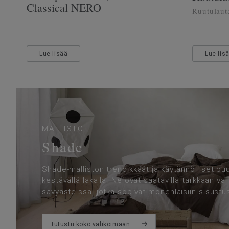
Classical NERO
Ruutulaut
Lue lisää
Lue lis
MALLISTO
Shade
Shade-malliston trendikkäät ja käytännölliset puul
kestävällä lakalla. Ne ovat saatavilla tarkkaan val
sävyasteissa, jotka sopivat monenlaisiin sisustus
Tutustu koko valikoimaan