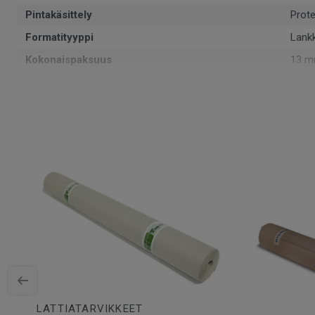
Pintakäsittely
Prote
Formatityyppi
Lank
Kokonaispaksuus
13 
Kuvio
3-sa
PEFC-sertifiointi
Kyllä
Pinta per laatikko
2.66
Kappaleita laatikossa
6
Asennusmenetelmä
Lukko
SAP-tuotenumero
4102
Puulaji
TAM
Pituus
228.
Kulutuskerroksen paksuus
2.5 
Leveys
19.4
LATTIATARVIKKEET