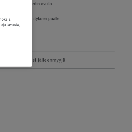
 2-lock-lukkopontin avulla
hiottava
entaa lattialämmityksen päälle
noksia,
oja tavasta,
Etsi jälleenmyyjä