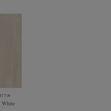
ATTIA
n White
n