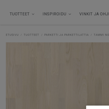
TUOTTEET
INSPIROIDU
VINKIT JA OHJ
ETUSIVU
TUOTTEET
PARKETTI JA PARKETTILATTIA
TAMMI NO