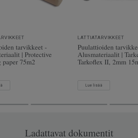
ARVIKKEET
LATTIATARVIKKEET
oiden tarvikkeet -
Puulattioiden tarvikke
riaalit | Protective
Alusmateriaalit | Tarke
g paper 75m2
Tarkoflex II, 2mm 15
ää
Lue lisää
Ladattavat dokumentit