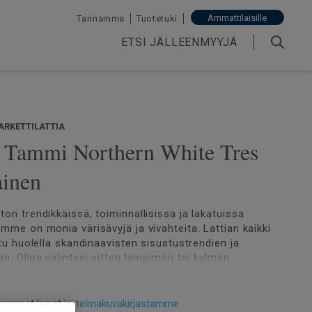
Ammattilaisille
Tarinamme
Tuotetuki
ETSI JÄLLEENMYYJÄ
ARKETTILATTIA
| Tammi Northern White Tres
ainen
ton trendikkäissä, toiminnallisissa ja lakatuissa
amme on monia värisävyjä ja vivahteita. Lattian kaikki
ttu huolella skandinaavisten sisustustrendien ja
an. Olipa valintasi sitten lämpimän tai kylmän
tia, valikoimastamme löytyy sopiva vaihtoehto.
remmat kuvat
lajitelmakuvakirjastamme