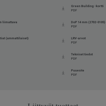
)
Green Building -kortti
PDF
n liimattava
DoP 14 mm (2702-0105)
PDF
ttiat (ammattilaiset)
LRV-arvot
PDF
Tekniset tiedot
PDF
Puuesite
PDF
Liittyvät tuotteet