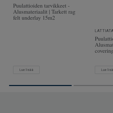
Puulattioiden tarvikkeet -
Alusmateriaalit | Tarkett rag
felt underlay 15m2
LATTIAT
Puulatti
Alusmate
coverin
Lue lisää
Lue lis