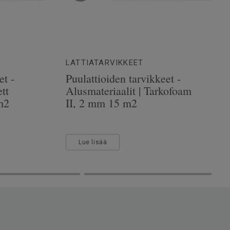
LATTIATARVIKKEET
et -
Puulattioiden tarvikkeet -
tt
Alusmateriaalit | Tarkofoam
m2
II, 2 mm 15 m2
Lue lisää