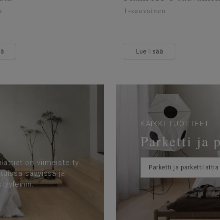
a
1-sauvainen
ää
Lue lisää
KAIKKI TUOTTEET
Parketti ja 
attiat on viimeistelty
Parketti ja parkettilattia
ituissa sävyissä ja
tyyleihin.