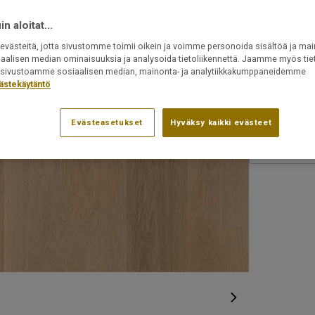
Asennetaan
n aloitat...
Uudelleen 
Voidaan as
västeitä, jotta sivustomme toimii oikein ja voimme personoida sisältöä ja mai
iaalisen median ominaisuuksia ja analysoida tietoliikennettä. Jaamme myös tiet
ät sivustoamme sosiaalisen median, mainonta- ja analytiikkakumppaneidemme
Tuotenumero:
ästekäytäntö
7877050
Evästeasetukset
Hyväksy kaikki evästeet