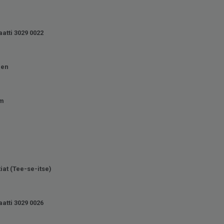
atti 3029 0022
nen
mm
tiat (Tee-se-itse)
atti 3029 0026