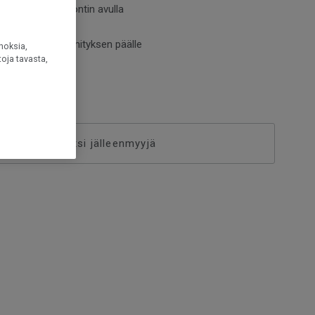
 2-lock-lukkopontin avulla
hiottava
entaa lattialämmityksen päälle
noksia,
oja tavasta,
Etsi jälleenmyyjä