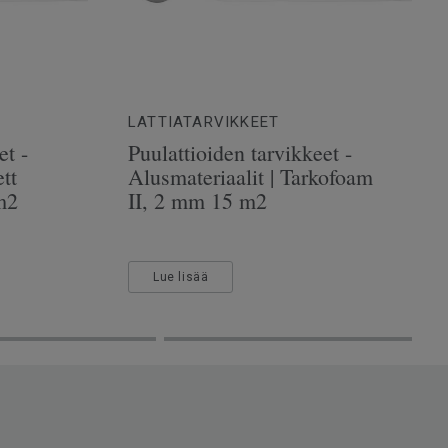
LATTIATARVIKKEET
et -
Puulattioiden tarvikkeet -
tt
Alusmateriaalit | Tarkofoam
m2
II, 2 mm 15 m2
Lue lisää