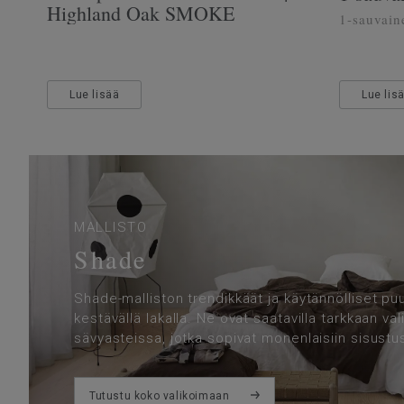
Highland Oak SMOKE
1-sauvain
Lue lisää
Lue lis
MALLISTO
Shade
Shade-malliston trendikkäät ja käytännölliset puul
kestävällä lakalla. Ne ovat saatavilla tarkkaan val
sävyasteissa, jotka sopivat monenlaisiin sisustus
Tutustu koko valikoimaan