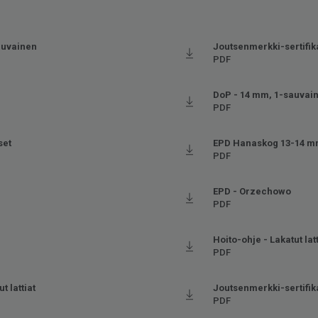
auvainen
Joutsenmerkki-sertifika
PDF
DoP - 14 mm, 1-sauvai
PDF
set
EPD Hanaskog 13-14 
PDF
EPD - Orzechowo
PDF
Hoito-ohje - Lakatut lat
PDF
t lattiat
Joutsenmerkki-sertifika
PDF