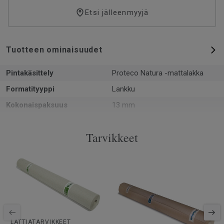
Etsi jälleenmyyjä
Tuotteen ominaisuudet
Pintakäsittely
Proteco Natura -mattalakka
Formatityyppi
Lankku
Kokonaispaksuus
13 mm
Kuvio
2-sauvainen
Tarvikkeet
PEFC-sertifiointi
Kyllä
Pinta per laatikko
2.66 m²
Kappaleita laatikossa
6
Asennusmenetelmä
Lukkopontti
SAP-tuotenumero
8727009
Puulaji
TAMMI
LATTIATARVIKKEET