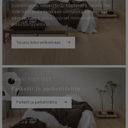
puulattiat on viimeistelty kestävällä lakalla. Ne
ovat saatavilla tarkkaan valituissa sävyissä ja
sävyasteissa, jotka sopivat monenlaisiin
sisustustyyleihin.
Tutustu koko valikoimaan
KAIKKI TUOTTEET
Parketti ja parkettilattia
Parketti ja parkettilattia