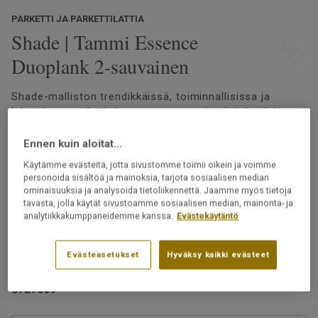
PARKETTI JA PARKETTILATTIA
Shade | Tammi Essence
Duoplank 2-sauvainen
Shade-malliston trendikkäissä, toiminnallisissa ja
lakatuissa puulattioissamme on monia värisävyjä ja
vivahteita. Lattian kaikki värit on valittu huolella
skandinaavisten sisustustrendien ja tyylien mukaan.
Ennen kuin aloitat...
Olipa valintasi sitten lämpimän tai kylmän sävyinen
Lue lisää
Käytämme evästeitä, jotta sivustomme toimii oikein ja voimme
lattia, valikoimastamme löytyy sopiva vaihtoehto.
personoida sisältöä ja mainoksia, tarjota sosiaalisen median
Katso suuremmat kuvat
lajitelmakuvakirjastamme
ominaisuuksia ja analysoida tietoliikennettä. Jaamme myös tietoja
tavasta, jolla käytät sivustoamme sosiaalisen median, mainonta- ja
Asennetaan 2-lock-lukkopontin avulla
analytiikkakumppaneidemme kanssa.
Evästekäytäntö
Uudelleen hiottava
Voidaan asentaa lattialämmityksen päälle
Evästeasetukset
Hyväksy kaikki evästeet
Tuotenumero:
8727009