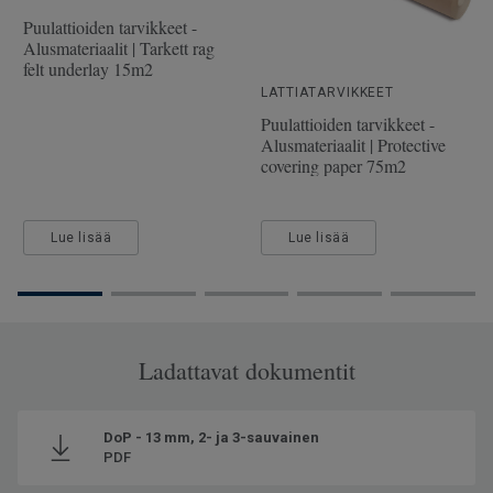
Pituus
228.1 cm
Puulattioiden tarvikkeet -
Alusmateriaalit | Tarkett rag
Kulutuskerroksen paksuus
2.5 mm
felt underlay 15m2
Leveys
19.4 cm
LATTIATARVIKKEET
Puulattioiden tarvikkeet -
Alusmateriaalit | Protective
covering paper 75m2
Lue lisää
Lue lisää
Ladattavat dokumentit
DoP - 13 mm, 2- ja 3-sauvainen
PDF