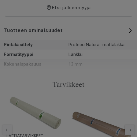
Etsi jälleenmyyjä
Tuotteen ominaisuudet
Pintakäsittely
Proteco Natura -mattalakka
Formatityyppi
Lankku
Kokonaispaksuus
13 mm
Kuvio
3-sauvainen
Tarvikkeet
PEFC-sertifiointi
Kyllä
Pinta per laatikko
2.66 m²
Kappaleita laatikossa
6
Asennusmenetelmä
Lukkopontti
SAP-tuotenumero
8723926
Puulaji
TAMMI
LATTIATARVIKKEET