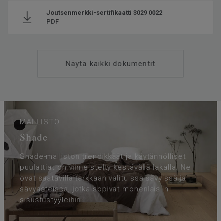
Joutsenmerkki-sertifikaatti 3029 0022
PDF
Näytä kaikki dokumentit
MALLISTO
Shade
Shade-malliston trendikkäät ja käytännölliset
puulattiat on viimeistelty kestävällä lakalla. Ne
ovat saatavilla tarkkaan valituissa sävyissä ja
sävyasteissa, jotka sopivat monenlaisiin
sisustustyyleihin.