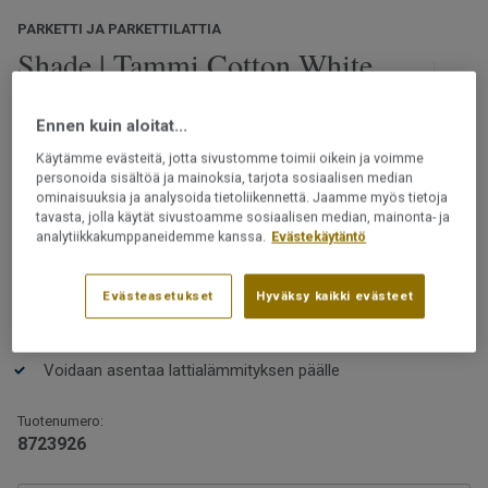
PARKETTI JA PARKETTILATTIA
Shade | Tammi Cotton White
Tres 3-sauvainen
Ennen kuin aloitat...
Shade-malliston trendikkäissä, toiminnallisissa ja
Käytämme evästeitä, jotta sivustomme toimii oikein ja voimme
lakatuissa puulattioissamme on monia värisävyjä ja
personoida sisältöä ja mainoksia, tarjota sosiaalisen median
vivahteita. Lattian kaikki värit on valittu huolella
ominaisuuksia ja analysoida tietoliikennettä. Jaamme myös tietoja
skandinaavisten sisustustrendien ja tyylien mukaan.
tavasta, jolla käytät sivustoamme sosiaalisen median, mainonta- ja
analytiikkakumppaneidemme kanssa.
Evästekäytäntö
Olipa valintasi sitten lämpimän tai kylmän sävyinen
Lue lisää
lattia, valikoimastamme löytyy sopiva vaihtoehto.
Katso suuremmat kuvat
lajitelmakuvakirjastamme
Evästeasetukset
Hyväksy kaikki evästeet
Asennetaan 2-lock-lukkopontin avulla
Uudelleen hiottava
Voidaan asentaa lattialämmityksen päälle
Tuotenumero:
8723926