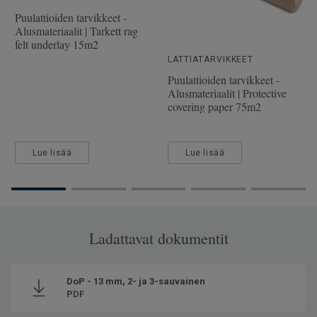
Pituus
228.1 cm
Puulattioiden tarvikkeet -
Alusmateriaalit | Tarkett rag
Kulutuskerroksen paksuus
2.5 mm
felt underlay 15m2
Leveys
19.4 cm
LATTIATARVIKKEET
Puulattioiden tarvikkeet -
Alusmateriaalit | Protective
covering paper 75m2
Lue lisää
Lue lisää
Ladattavat dokumentit
DoP - 13 mm, 2- ja 3-sauvainen
PDF