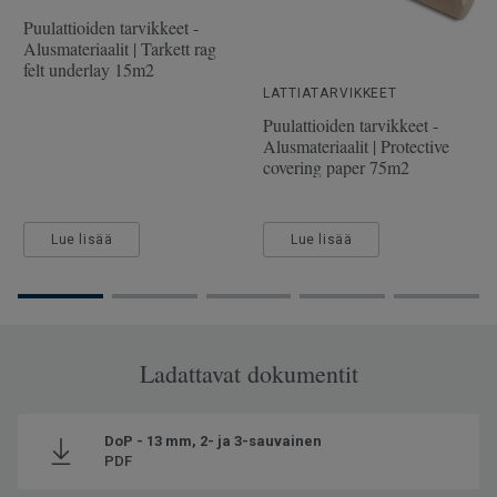
Pituus
228.1 cm
Puulattioiden tarvikkeet -
Alusmateriaalit | Tarkett rag
Kulutuskerroksen paksuus
2.5 mm
felt underlay 15m2
Leveys
19.4 cm
LATTIATARVIKKEET
Puulattioiden tarvikkeet -
Alusmateriaalit | Protective
covering paper 75m2
Lue lisää
Lue lisää
Ladattavat dokumentit
DoP - 13 mm, 2- ja 3-sauvainen
PDF