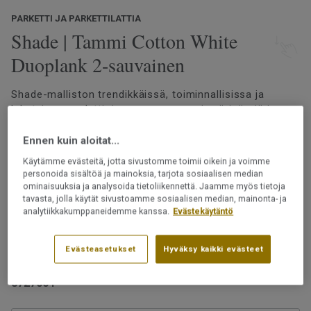
PARKETTI JA PARKETTILATTIA
Shade | Tammi Cotton White
Duoplank 2-sauvainen
Shade-malliston trendikkäissä, toiminnallisissa ja
lakatuissa puulattioissamme on monia värisävyjä ja
vivahteita. Lattian kaikki värit on valittu huolella
skandinaavisten sisustustrendien ja tyylien mukaan.
Ennen kuin aloitat...
Olipa valintasi sitten lämpimän tai kylmän sävyinen
Lue lisää
Käytämme evästeitä, jotta sivustomme toimii oikein ja voimme
lattia, valikoimastamme löytyy sopiva vaihtoehto.
personoida sisältöä ja mainoksia, tarjota sosiaalisen median
Katso suuremmat kuvat
lajitelmakuvakirjastamme
ominaisuuksia ja analysoida tietoliikennettä. Jaamme myös tietoja
tavasta, jolla käytät sivustoamme sosiaalisen median, mainonta- ja
Asennetaan 2-lock-lukkopontin avulla
analytiikkakumppaneidemme kanssa.
Evästekäytäntö
Uudelleen hiottava
Voidaan asentaa lattialämmityksen päälle
Evästeasetukset
Hyväksy kaikki evästeet
Tuotenumero:
8727004