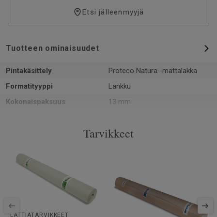
Etsi jälleenmyyjä
Tuotteen ominaisuudet
Pintakäsittely
Proteco Natura -mattalakka
Formatityyppi
Lankku
Kokonaispaksuus
13 mm
Kuvio
2-sauvainen
Tarvikkeet
PEFC-sertifiointi
Kyllä
Pinta per laatikko
2.66 m²
Kappaleita laatikossa
6
Asennusmenetelmä
Lukkopontti
SAP-tuotenumero
8727004
Puulaji
TAMMI
LATTIATARVIKKEET