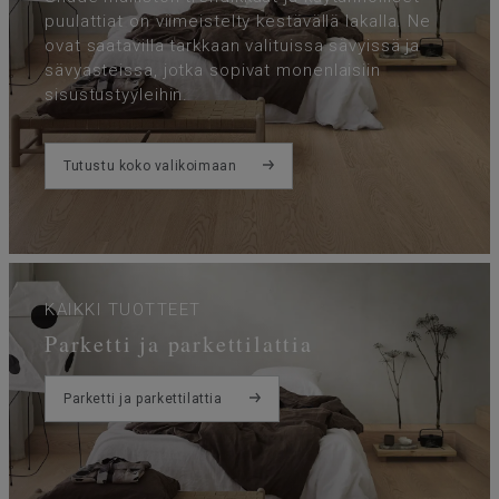
puulattiat on viimeistelty kestävällä lakalla. Ne
ovat saatavilla tarkkaan valituissa sävyissä ja
sävyasteissa, jotka sopivat monenlaisiin
sisustustyyleihin.
Tutustu koko valikoimaan
KAIKKI TUOTTEET
Parketti ja parkettilattia
Parketti ja parkettilattia