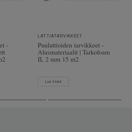
LATTIATARVIKKEET
et -
Puulattioiden tarvikkeet -
tt
Alusmateriaalit | Tarkofoam
m2
II, 2 mm 15 m2
Lue lisää