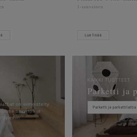
en
1-sauvainen
ää
Lue lisää
KAIKKI TUOTTEET
Parketti ja 
attiat on viimeistelty
Parketti ja parkettilattia
ituissa sävyissä ja
tyyleihin.