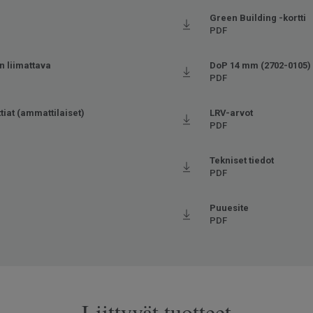
)
Green Building -kortti
PDF
n liimattava
DoP 14 mm (2702-0105)
PDF
ttiat (ammattilaiset)
LRV-arvot
PDF
Tekniset tiedot
PDF
Puuesite
PDF
Liittyvät tuotteet