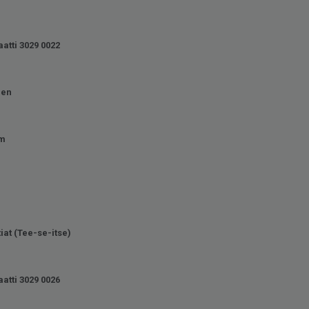
atti 3029 0022
nen
mm
tiat (Tee-se-itse)
atti 3029 0026