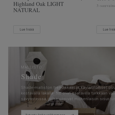
Highland Oak LIGHT
3-sauvain
NATURAL
Lue lisää
Lue lis
MALLISTO
Shade
Shade-malliston trendikkäät ja käytännölliset puul
kestävällä lakalla. Ne ovat saatavilla tarkkaan val
sävyasteissa, jotka sopivat monenlaisiin sisustus