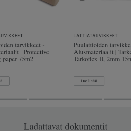
ARVIKKEET
LATTIATARVIKKEET
oiden tarvikkeet -
Puulattioiden tarvikke
riaalit | Protective
Alusmateriaalit | Tarke
g paper 75m2
Tarkoflex II, 2mm 15
ää
Lue lisää
Ladattavat dokumentit