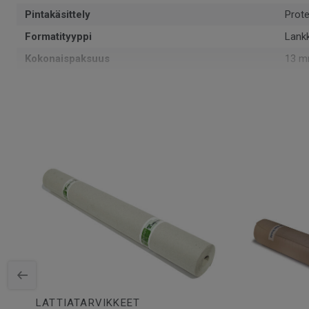
Pintakäsittely
Prote
Formatityyppi
Lank
Kokonaispaksuus
13 
Kuvio
1-sa
PEFC-sertifiointi
Kyllä
Pinta per laatikko
1.98
Kappaleita laatikossa
8
Asennusmenetelmä
Lukko
SAP-tuotenumero
4101
Viistetyt reunat
2 min
Puulaji
TAM
Pituus
185 
Kulutuskerroksen paksuus
2.5 
Leveys
13.4
LATTIATARVIKKEET