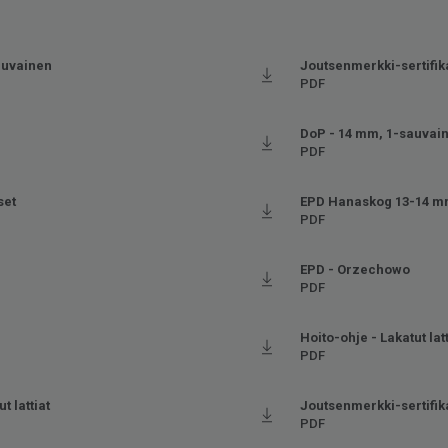
auvainen
Joutsenmerkki-sertifika
PDF
DoP - 14 mm, 1-sauvai
PDF
set
EPD Hanaskog 13-14 
PDF
EPD - Orzechowo
PDF
Hoito-ohje - Lakatut lat
PDF
t lattiat
Joutsenmerkki-sertifika
PDF