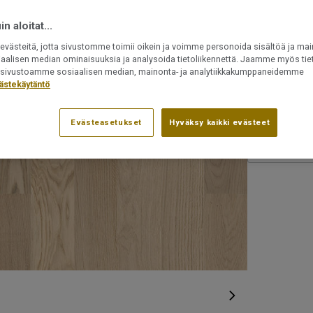
Asennetaan
n aloitat...
Uudelleen 
Voidaan as
västeitä, jotta sivustomme toimii oikein ja voimme personoida sisältöä ja mai
iaalisen median ominaisuuksia ja analysoida tietoliikennettä. Jaamme myös tiet
ät sivustoamme sosiaalisen median, mainonta- ja analytiikkakumppaneidemme
Tuotenumero:
ästekäytäntö
41016009
Evästeasetukset
Hyväksy kaikki evästeet