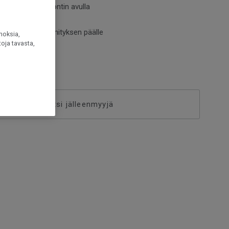
 2-lock-lukkopontin avulla
hiottava
entaa lattialämmityksen päälle
noksia,
oja tavasta,
Etsi jälleenmyyjä