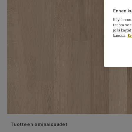
Ennen kui
Käytämme e
tarjota sos
jolla käyt
kanssa.
Ev
Tuotteen ominaisuudet