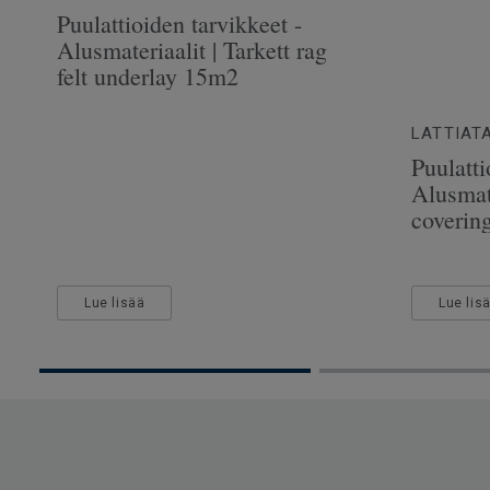
Puulattioiden tarvikkeet -
Alusmateriaalit | Tarkett rag
felt underlay 15m2
LATTIAT
Puulatti
Alusmate
coverin
Lue lisää
Lue lis