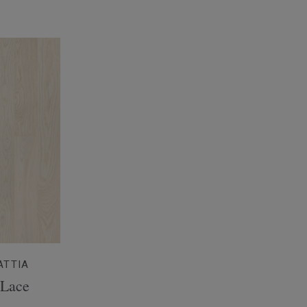
ATTIA
 Lace
n