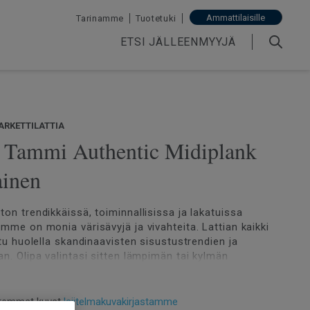
Ammattilaisille
Tarinamme
Tuotetuki
ETSI JÄLLEENMYYJÄ
ARKETTILATTIA
| Tammi Authentic Midiplank
ainen
ton trendikkäissä, toiminnallisissa ja lakatuissa
amme on monia värisävyjä ja vivahteita. Lattian kaikki
ttu huolella skandinaavisten sisustustrendien ja
an. Olipa valintasi sitten lämpimän tai kylmän
tia, valikoimastamme löytyy sopiva vaihtoehto.
remmat kuvat
lajitelmakuvakirjastamme