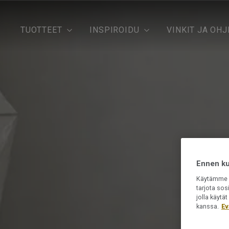
TUOTTEET
INSPIROIDU
VINKIT JA OHJ
Ennen kui
Käytämme e
tarjota sos
jolla käyt
kanssa.
Ev