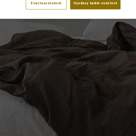
Evästeasetukset
Hyväksy kaikki evästeet