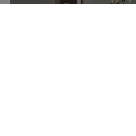
MALLISTOA
Kaikki parkettilattiamall
Puulattiamallistomme