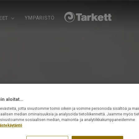
YMPÄRISTÖ
EET
n aloitat...
västeitä, jotta sivustomme toimii oikein ja voimme personoida sisältöä ja mai
iaalisen median ominaisuuksia ja analysoida tietoliikennettä. Jaamme myös tiet
ät sivustoamme sosiaalisen median, mainonta- ja analytiikkakumppaneidemme
ästekäytäntö