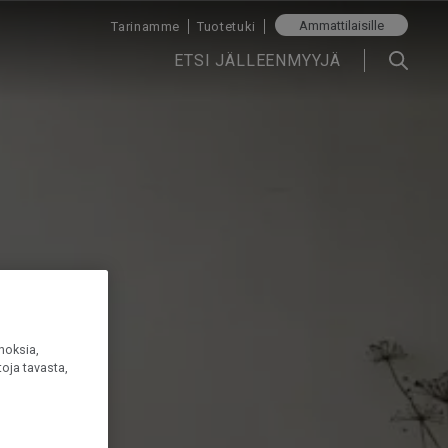
Ammattilaisille
Tarinamme
Tuotetuki
ETSI JÄLLEENMYYJÄ
noksia,
oja tavasta,