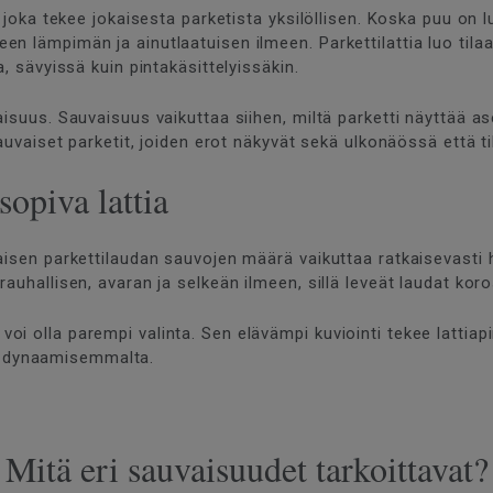
, joka tekee jokaisesta parketista yksilöllisen. Koska puu on 
n lämpimän ja ainutlaatuisen ilmeen. Parkettilattia luo tilaa
, sävyissä kuin pintakäsittelyissäkin.
aisuus. Sauvaisuus vaikuttaa siihen, miltä parketti näyttää a
sauvaiset parketit, joiden erot näkyvät sekä ulkonäössä että 
opiva lattia
kaisen parkettilaudan sauvojen määrä vaikuttaa ratkaisevas
auhallisen, avaran ja selkeän ilmeen, sillä leveät laudat koro
voi olla parempi valinta. Sen elävämpi kuviointi tekee latt
 dynaamisemmalta.
Mitä eri sauvaisuudet tarkoittavat?