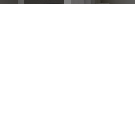
PARKETIT
istomme
Kaikki parke
Parketit