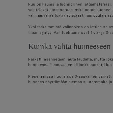
Puu on kaunis ja luonnollinen lattiamateriaali
vaihtelevat luonnostaan, mikä antaa huoneesee
valinnanvaraa löytyy runsaasti niin puulajeissa
Yksi tärkeimmistä valinnoista on lattian sauv
tilaan syntyy. Vaihtoehtoina ovat 1‑, 2‑ ja 3‑
Kuinka valita huoneeseen s
Parketti asennetaan lauta laudalta, mutta jo
huoneessa 1‑sauvainen eli lankkuparketti luo r
Pienemmissä huoneissa 3‑sauvainen parketti 
huoneen näyttämään hieman suuremmalta ja