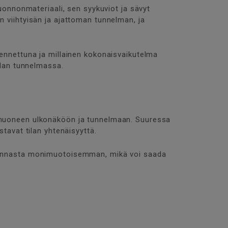
luonnonmateriaali, sen syykuviot ja sävyt
n viihtyisän ja ajattoman tunnelman, ja
sennettuna ja millainen kokonaisvaikutelma
tilan tunnelmassa.
ti huoneen ulkonäköön ja tunnelmaan. Suuressa
stavat tilan yhtenäisyyttä.
iapinnasta monimuotoisemman, mikä voi saada