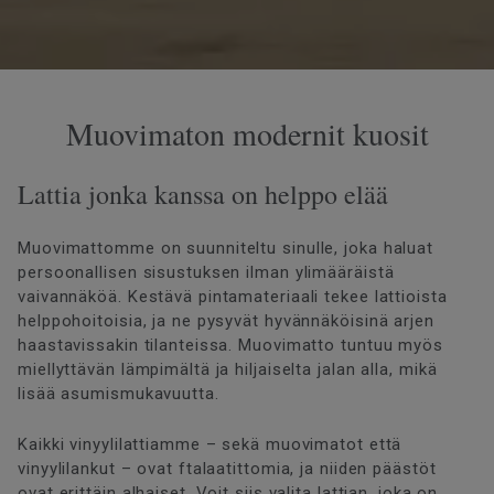
Muovimaton modernit kuosit
Lattia jonka kanssa on helppo elää
Muovimattomme on suunniteltu sinulle, joka haluat
persoonallisen sisustuksen ilman ylimääräistä
vaivannäköä. Kestävä pintamateriaali tekee lattioista
helppohoitoisia, ja ne pysyvät hyvännäköisinä arjen
haastavissakin tilanteissa. Muovimatto tuntuu myös
miellyttävän lämpimältä ja hiljaiselta jalan alla, mikä
lisää asumismukavuutta.
Kaikki vinyylilattiamme – sekä muovimatot että
vinyylilankut – ovat ftalaatittomia, ja niiden päästöt
ovat erittäin alhaiset. Voit siis valita lattian, joka on