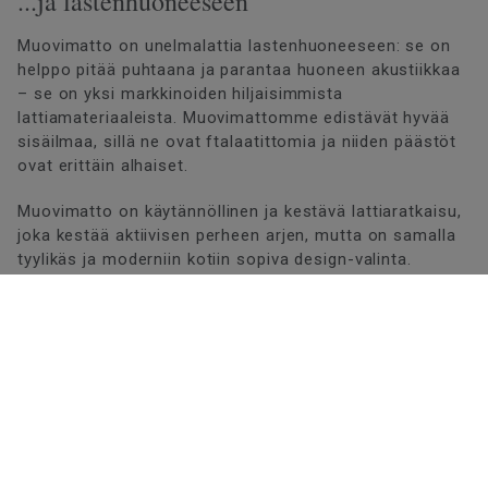
...ja lastenhuoneeseen
Muovimatto on unelmalattia lastenhuoneeseen: se on
helppo pitää puhtaana ja parantaa huoneen akustiikkaa
– se on yksi markkinoiden hiljaisimmista
lattiamateriaaleista. Muovimattomme edistävät hyvää
sisäilmaa, sillä ne ovat ftalaatittomia ja niiden päästöt
ovat erittäin alhaiset.
Muovimatto on käytännöllinen ja kestävä lattiaratkaisu,
joka kestää aktiivisen perheen arjen, mutta on samalla
tyylikäs ja moderniin kotiin sopiva design-valinta.
Vinyylimatot
MALLISTOA
Kaikki vinyylilattiamallistomme