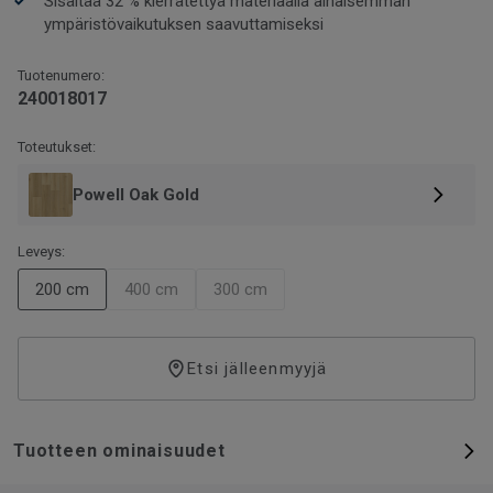
Sisältää 32 % kierrätettyä materiaalia alhaisemman
ympäristövaikutuksen saavuttamiseksi
Tuotenumero:
240018017
Toteutukset:
Powell Oak Gold
Leveys:
200 cm
400 cm
300 cm
Etsi jälleenmyyjä
Tuotteen ominaisuudet