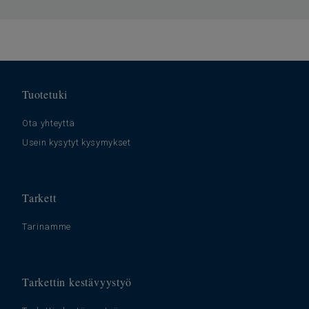
Leveys
200
Ftalaatit
100% ftalaatiton
Askeläänen parannusarvo -
19
∆Lw
Tuotetuki
Ota yhteyttä
Usein kysytyt kysymykset
Tarkett
Tarinamme
Tarkettin kestävyystyö