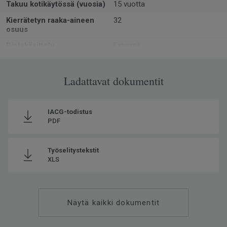
Takuu kotikäytössä (vuosia)
15 vuotta
Kierrätetyn raaka-aineen
32
osuus
Pintakäsittely
Extreme
Muoto
Rulla
Kokonaispaksuus
Ladattavat dokumentit
2.8
Asennussuunta
Same Direction
Valmistettu
Euroopassa Europe
IACG-todistus
PDF
Käyttöluokka kotikäytössä
23 Kova
Paino
1.76
Työselitystekstit
SAP SKU-nro
240018017
XLS
Käyttöluokka julkisessa
32 Normaali kulutus
käytössä
Lattialämmitys
Soveltuu (korkeintaan 27°C)
Näytä kaikki dokumentit
Kulutuskerroksen paksuus
0.35