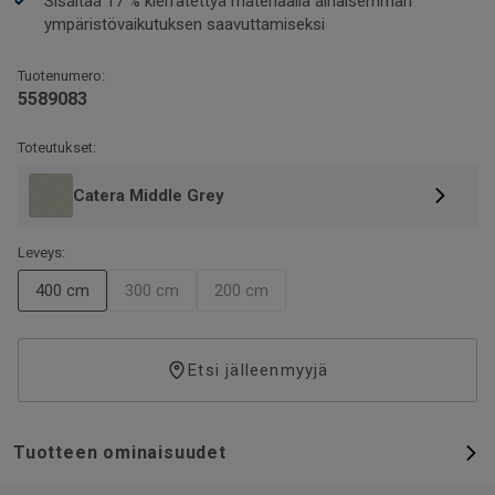
Sisältää 17 % kierrätettyä materiaalia alhaisemman
ympäristövaikutuksen saavuttamiseksi
Tuotenumero:
5589083
Toteutukset:
Catera Middle Grey
Leveys:
400 cm
300 cm
200 cm
Etsi jälleenmyyjä
Tuotteen ominaisuudet