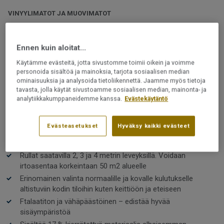
VINYYLIMATOT JA MUOVIMATOT
Iconik Texstyle | Catera Middle
Grey
Ennen kuin aloitat...
Käytämme evästeitä, jotta sivustomme toimii oikein ja voimme
Laadukkaassa Texstyle-vinyylilattiassa on tekstiilipohja,
personoida sisältöä ja mainoksia, tarjota sosiaalisen median
joka lisää käyttömukavuutta ja vaimentaa ääntä.
ominaisuuksia ja analysoida tietoliikennettä. Jaamme myös tietoja
Loistava valinta esimerkiksi lastenhuoneeseen, jossa
tavasta, jolla käytät sivustoamme sosiaalisen median, mainonta- ja
analytiikkakumppaneidemme kanssa.
Evästekäytäntö
leikkien äänentaso on yleensä hieman korkeampi.
Lue lisää
Evästeasetukset
Hyväksy kaikki evästeet
Ääntä vaimentavan tekstiilipohjan ansiosta lattia on
hiljainen ja tuntuu mukavalta jalan alla
Rullat saatavilla 2, 3 ja 4 metrin leveyksillä. Voidaan
irtoasentaa korkeintaan 50 m2 alueelle
Erinomainen valinta normaalille ja kovalle kulutukselle
altistuviin kodin tiloihin kuten keittiöön ja eteiseen
Ftalaatiton ja vähäpäästöinen – edistää hyvää
sisäympäristöä