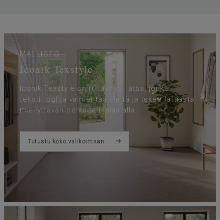
Leveys
400
Ftalaatit
100% ftalaatiton
Askeläänen parannusarvo -
19
∆Lw
MALLISTO
Iconik Texstyle
Iconik Texstyle on rullavinyylilattia, jonka
tekstiilipohja vaimentaa ääntä ja tekee lattiasta
miellyttävän pehmeän jalan alla.
Tutustu koko valikoimaan