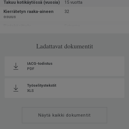
Takuu kotikäytössä (vuosia)
15 vuotta
Kierrätetyn raaka-aineen
32
osuus
Pintakäsittely
Extreme
Muoto
Rulla
Kokonaispaksuus
Ladattavat dokumentit
2.8
Asennussuunta
Reverse
Valmistettu
Euroopassa Europe
IACG-todistus
PDF
Käyttöluokka kotikäytössä
23 Kova
Paino
1.76
Työselitystekstit
SAP SKU-nro
5589083
XLS
Käyttöluokka julkisessa
32 Normaali kulutus
käytössä
Lattialämmitys
Soveltuu (korkeintaan 27°C)
Näytä kaikki dokumentit
Kulutuskerroksen paksuus
0.35