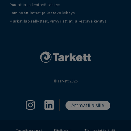
Puulattia ja kestävä kehitys
Laminaattilattiat ja kestävä kehitys
Märkätilapäällysteet, vinyylilattiat ja kestävä kehitys
© Tarkett 2026
Ammattilaisille
Tarkett-konserni
Käyttöehdot
Tietosuojakäytäntö