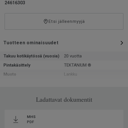
24616303
Etsi jälleenmyyjä
Tuotteen ominaisuudet
Takuu kotikäytössä (vuosia)
20 vuotta
Pintakäsittely
TEKTANIUM ®
Muoto
Lankku
Kokonaispaksuus
5
Pinta-ala per laatikko
1.61
Ladattavat dokumentit
Kpl per laatikko
7
Kierrätetyn raaka-aineen
35
osuus
MHS
PDF
Valmistettu
Euroopassa Europe