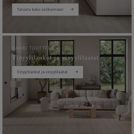
Tutustu koko valikoimaan
KAIKKI TUOTTEET
Vinyylilankut ja vinyylilaatat
Vinyylilankut ja vinyylilaatat