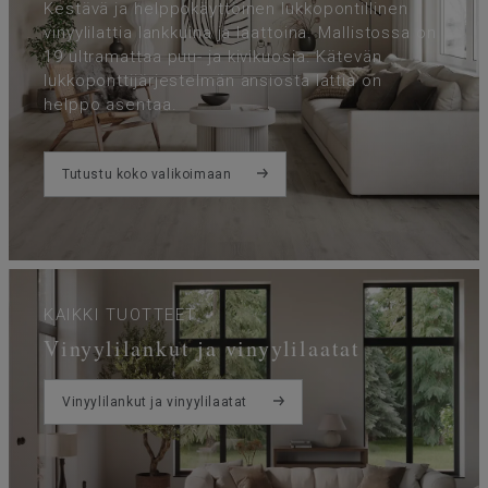
Kestävä ja helppokäyttöinen lukkopontillinen
vinyylilattia lankkuina ja laattoina. Mallistossa on
19 ultramattaa puu- ja kivikuosia. Kätevän
lukkoponttijärjestelmän ansiosta lattia on
helppo asentaa.
Tutustu koko valikoimaan
KAIKKI TUOTTEET
Vinyylilankut ja vinyylilaatat
Vinyylilankut ja vinyylilaatat