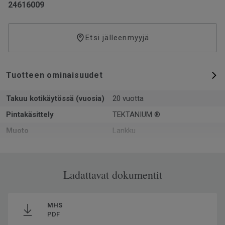
24616009
Etsi jälleenmyyjä
Tuotteen ominaisuudet
Takuu kotikäytössä (vuosia)
20 vuotta
Pintakäsittely
TEKTANIUM ®
Muoto
Lankku
Kokonaispaksuus
5
Pinta-ala per laatikko
1.61
Ladattavat dokumentit
Kpl per laatikko
7
Kierrätetyn raaka-aineen
35
osuus
MHS
PDF
Valmistettu
Euroopassa Europe